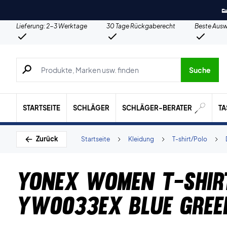

Lieferung: 2-3 Werktage
30 Tage Rückgaberecht
Beste Ausw
Suche nach Produkten, Marken usw.
Suche
STARTSEITE
SCHLÄGER
SCHLÄGER-BERATER
T
Zurück
Startseite
Kleidung
T-shirt/Polo
Yonex Women T-shir
YW0033EX Blue Gree