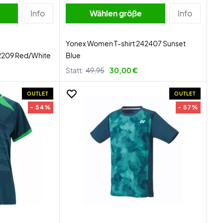
Info
Wählen größe
Info
Yonex Women T-shirt 242407 Sunset
2209 Red/White
Blue
Statt:
49,95
30,00 €
OUTLET
OUTLET
- 54%
- 57%