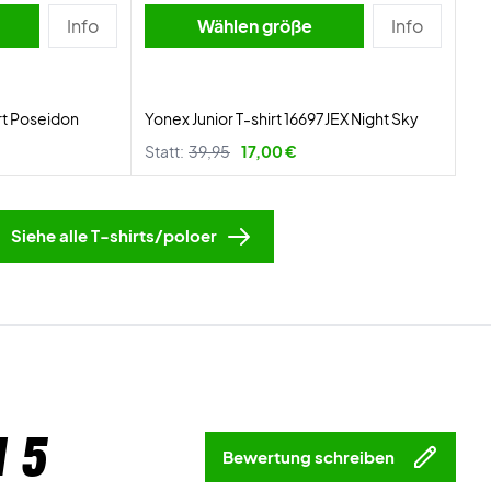
Info
Wählen größe
Info
rt Poseidon
Yonex Junior T-shirt 16697JEX Night Sky
Statt:
39,95
17,00 €
Siehe alle T-shirts/poloer
 5
Bewertung schreiben