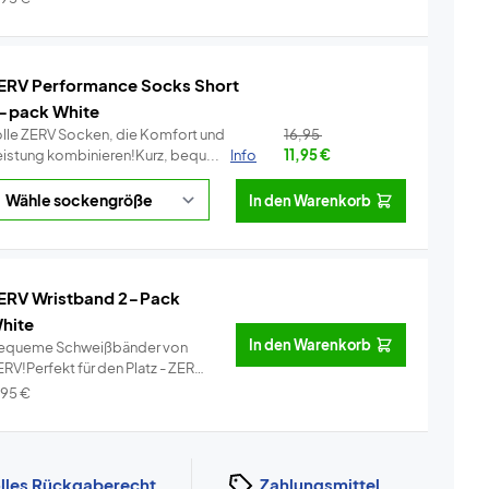
ERV Performance Socks Short
-pack White
olle ZERV Socken, die Komfort und
16,95
eistung kombinieren!Kurz, bequ...
Info
11,95
€
In den Warenkorb
ERV Wristband 2-Pack
hite
In den Warenkorb
equeme Schweißbänder von
RV!Perfekt für den Platz - ZERV
i...
Info
,95
€
lles Rückgaberecht
Zahlungsmittel