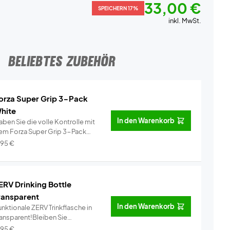
33,00 €
SPEICHERN 17%
inkl. MwSt.
BELIEBTES ZUBEHÖR
orza Super Grip 3-Pack
hite
In den Warenkorb
ben Sie die volle Kontrolle mit
em Forza Super Grip 3-Pack
ei�...
Info
,95
€
ERV Drinking Bottle
ransparent
In den Warenkorb
nktionale ZERV Trinkflasche in
ransparent!Bleiben Sie
dratisi...
Info
,95
€