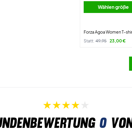
Wählen größe
Forza Agoa Women T-shi
Statt:
49,95
23,00 €
undenbewertung
0
von