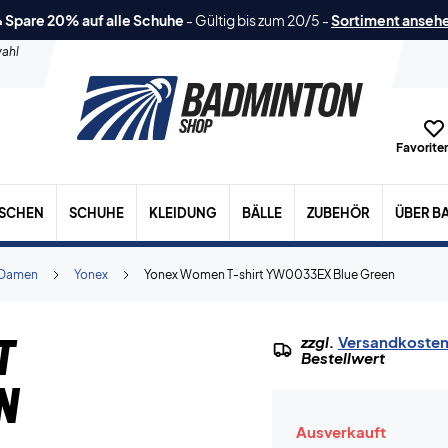
 Spare 20% auf alle Schuhe
-
Gültig bis zum 20/5
-
Sortiment anseh
ahl
Favoriten
ASCHEN
SCHUHE
KLEIDUNG
BÄLLE
ZUBEHÖR
ÜBER B
Damen
Yonex
Yonex Women T-shirt YW0033EX Blue Green
t
zzgl.
Versandkoste
Bestellwert
n
Ausverkauft