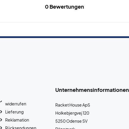
0 Bewertungen
Unternehmensinformationen
widerrufen
Racket House ApS
Lieferung
Holkebjergvej 120
Reklamation
5250 Odense SV
Rücksendungen
Dänemark