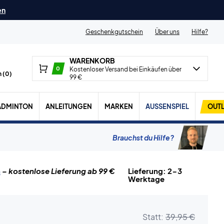
en
Geschenkgutschein
Über uns
Hilfe?
WARENKORB
0
Kostenloser Versand bei Einkäufen über
 (
0
)
99 €
ADMINTON
ANLEITUNGEN
MARKEN
AUSSENSPIEL
OUTL
Brauchst du Hilfe?
n
– kostenlose Lieferung ab 99 €
Lieferung: 2-3
Werktage
Statt:
39,95 €