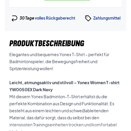
30 Tage
volles Rückgaberecht
Zahlungsmittel
PRODUKTBESCHREIBUNG
Elegantes und bequemes Yonex T-Shirt – perfekt für
Badmintonspieler, die Bewegungsfreiheit und
Spitzenleistung wollen!
Leicht, atmungsaktiv und stilvoll – Yonex Women T-shirt
YW0050EX Dark Navy
Mit diesem Yonex Badminton-T-Shirt erhältst du die
perfekte Kombination aus Design und Funktionalität. Es
besteht aus einem leichten und schweißableitenden
Material, das dafür sorgt, dass du selbst bei den
intensivsten Trainingseinheiten trocken und komfortabel