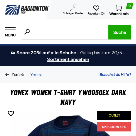
0
Schläger Guide
Warenkorb
Favoriten (
0
)
Suche nach Produkten, Marken usw.
Suche
MENÜ
👟 Spare 20% auf alle Schuhe
-
Gültig bis zum 20/5
-
Sortiment ansehen
|
Brauchst du Hilfe?
Zurück
Yonex
Yonex Women T-shirt YW0050EX Dark
Navy
OUTLET
OUTLET
SPEICHERN 32%
SPEICHERN 32%