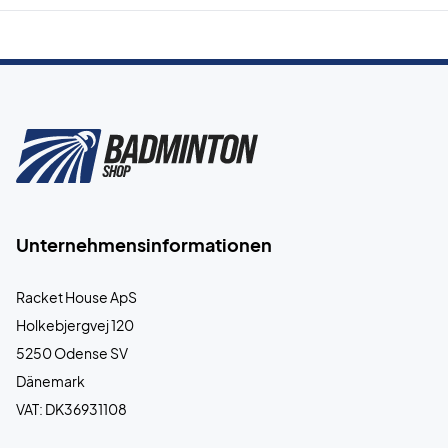
Unternehmensinformationen
Racket House ApS
Holkebjergvej 120
5250 Odense SV
Dänemark
VAT: DK36931108