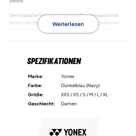
bleibst.
Der klassische Schnitt mit flexiblem Rundhalsausschnitt
bietet volle Bewegungsfreiheit. Der atmungsaktive und
Weiterlesen
schnell trocknende Stoff verbessert die Belüftung,
während das strapazierfähige Material für eine lange
Lebensdauer sorgt, sodass du Spiel für Spiel deine beste
Leistung abrufen kannst.
Spezifikationen
Fühle dich leicht und komfortabel auf dem Court –
bestelle dein Yonex T-Shirt noch heute!
Marke:
Yonex
Farbe: Dunkelblau.
Farbe:
Dunkelblau (Navy)
Material: 100 % Polyester.
Größe:
XXS / XS / S / M / L / XL
Geschlecht:
Damen