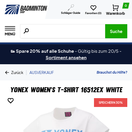
0
Schläger Guide
Warenkorb
Favoriten (
0
)
Suche nach Produkten, Marken usw.
Suche
MENÜ
👟 Spare 20% auf alle Schuhe
-
Gültig bis zum 20/5
-
Sortiment ansehen
|
Brauchst du Hilfe?
Zurück
AUSVERKAUF
Yonex Women's T-shirt 16512EX White
SPEICHERN 30%
SPEICHERN 30%
SPEICHERN 30%
SPEICHERN 30%
SPEICHERN 30%