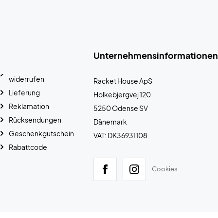
Unternehmensinformationen
widerrufen
Racket House ApS
Lieferung
Holkebjergvej 120
Reklamation
5250 Odense SV
Rücksendungen
Dänemark
Geschenkgutschein
VAT: DK36931108
Rabattcode
Cookies