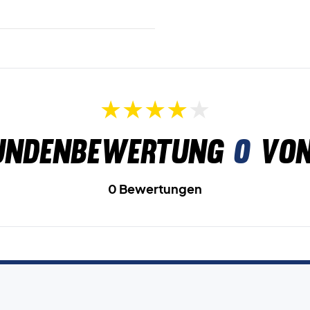
undenbewertung
0
von
0 Bewertungen