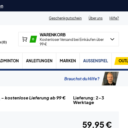
en
Geschenkgutschein
Über uns
Hilfe?
WARENKORB
0
Kostenloser Versand bei Einkäufen über
 (
0
)
99 €
ADMINTON
ANLEITUNGEN
MARKEN
AUSSENSPIEL
OUTL
Brauchst du Hilfe?
n
– kostenlose Lieferung ab 99 €
Lieferung: 2-3
Werktage
59,95 €