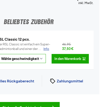
inkl. MwSt.
BELIEBTES ZUBEHÖR
SL Classic 12 pcs.
r RSL Classic ist einfach ein Super-
46,95
dmintonball und einer der ...
Info
37,50
€
In den Warenkorb
lles Rückgaberecht
Zahlungsmittel