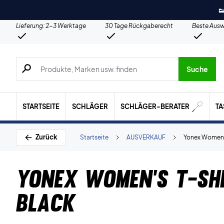

Lieferung: 2-3 Werktage
30 Tage Rückgaberecht
Beste Ausw
Suche nach Produkten, Marken usw.
Suche
STARTSEITE
SCHLÄGER
SCHLÄGER-BERATER
T
Zurück
Startseite
AUSVERKAUF
Yonex Women's
Yonex Women's T-sh
Black