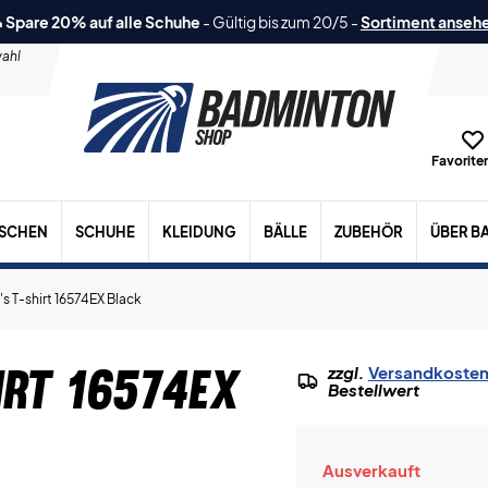
 Spare 20% auf alle Schuhe
-
Gültig bis zum 20/5
-
Sortiment anseh
ahl
Favoriten
ASCHEN
SCHUHE
KLEIDUNG
BÄLLE
ZUBEHÖR
ÜBER B
 T-shirt 16574EX Black
irt 16574EX
zzgl.
Versandkoste
Bestellwert
Ausverkauft