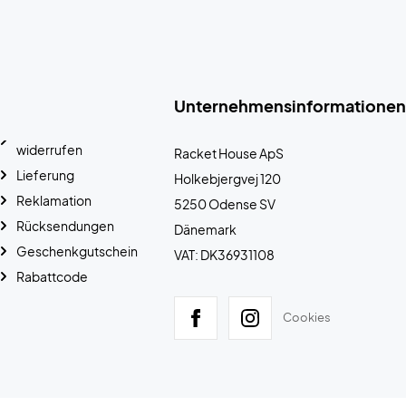
Unternehmensinformationen
widerrufen
Racket House ApS
Lieferung
Holkebjergvej 120
Reklamation
5250 Odense SV
Rücksendungen
Dänemark
Geschenkgutschein
VAT: DK36931108
Rabattcode
Cookies