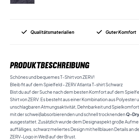
Qualitätsmaterialien
Guter Komfort
PRODUKTBESCHREIBUNG
Schönes und bequemes T-Shirt von ZERV!
Bleib fit auf dem Spielfeld - ZERV Atlanta T-shirt Schwarz
Bist du auf der Suche nach dem besten Komfort auf dem Spielfe
Shirt von ZERV. Es besteht aus einer Kombination aus Polyester u
unschlagbaren Atmungsaktivität, Dehnbarkeit und Spielkomfort fü
mit der schweißabsorbierenden und schnell trocknenden
Q-Dry
ausgestattet. Zusätzlich wurde dem Designaspekt große Aufmer
auffälliges, schwarz meliertes Design mit hellblauen Details an 
ZERV-Logo in Weiß auf der Brust.