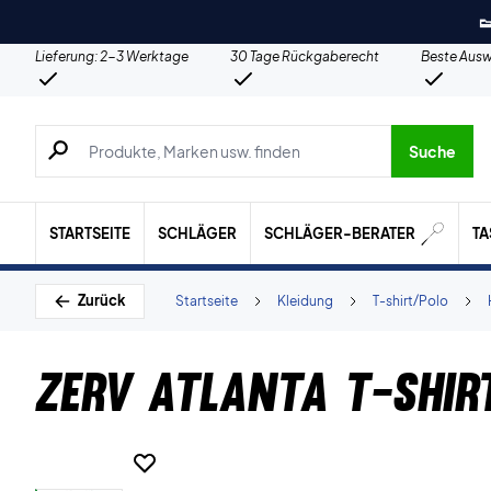

Lieferung: 2-3 Werktage
30 Tage Rückgaberecht
Beste Ausw
Suche nach Produkten, Marken usw.
Suche
STARTSEITE
SCHLÄGER
SCHLÄGER-BERATER
T
Zurück
Startseite
Kleidung
T-shirt/Polo
ZERV Atlanta T-shir