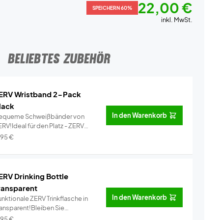
22,00 €
SPEICHERN 60%
inkl. MwSt.
BELIEBTES ZUBEHÖR
ERV Wristband 2-Pack
lack
In den Warenkorb
equeme Schweißbänder von
RV!Ideal für den Platz - ZERV
ist...
Info
,95
€
ERV Drinking Bottle
ransparent
In den Warenkorb
nktionale ZERV Trinkflasche in
ransparent!Bleiben Sie
dratisi...
Info
,95
€