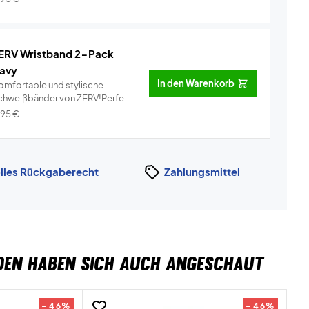
ERV Wristband 2-Pack
avy
In den Warenkorb
omfortable und stylische
chweißbänder von ZERV!Perfekt
r de...
Info
,95
€
lles Rückgaberecht
Zahlungsmittel
DEN HABEN SICH AUCH ANGESCHAUT
- 46%
- 46%