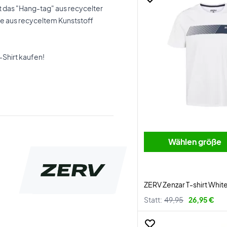
das "Hang-tag" aus recycelter
e aus recyceltem Kunststoff
-Shirt kaufen!
Wählen größe
ZERV Zenzar T-shirt Whit
Statt:
49,95
26,95 €