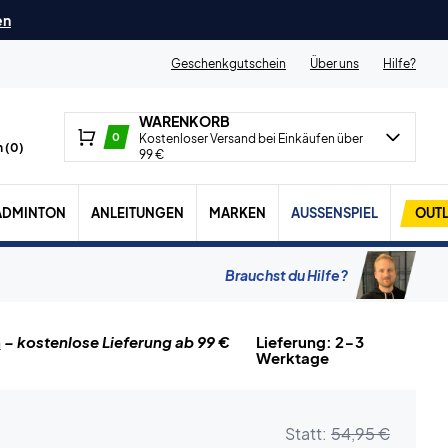
en
Geschenkgutschein
Über uns
Hilfe?
WARENKORB
0
Kostenloser Versand bei Einkäufen über
 (
0
)
99 €
ADMINTON
ANLEITUNGEN
MARKEN
AUSSENSPIEL
OUTL
Brauchst du Hilfe?
n
– kostenlose Lieferung ab 99 €
Lieferung: 2-3
Werktage
Statt:
54,95 €