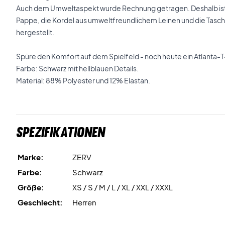
Auch dem Umweltaspekt wurde Rechnung getragen. Deshalb ist 
Pappe, die Kordel aus umweltfreundlichem Leinen und die Tasch
hergestellt.
Spüre den Komfort auf dem Spielfeld - noch heute ein Atlanta-T
Farbe: Schwarz mit hellblauen Details.
Material: 88% Polyester und 12% Elastan.
Spezifikationen
Marke:
ZERV
Farbe:
Schwarz
Größe:
XS / S / M / L / XL / XXL / XXXL
Geschlecht:
Herren