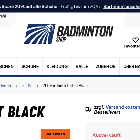
 Spare 20% auf alle Schuhe
-
Gültig bis zum 20/5
-
Sortiment anseh
ahl
Favoriten
ASCHEN
SCHUHE
KLEIDUNG
BÄLLE
ZUBEHÖR
ÜBER B
Herren
ZERV
ZERV Atlanta T-shirt Black
t Black
zzgl.
Versandkoste
Bestellwert
Ausverkauft
HALLOWEEN