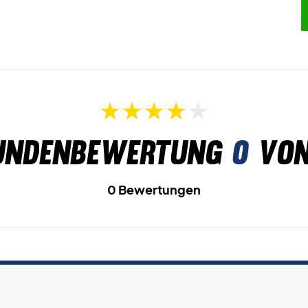
undenbewertung
0
von
0 Bewertungen