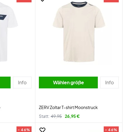
Info
Wählen größe
Info
e
ZERV Zoltar T-shirt Moonstruck
Statt:
49,95
26,95 €
- 46%
- 46%