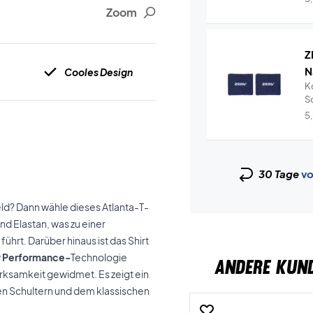
Zoom
Z
N
Cooles Design
K
S
fü
5
30 Tage
vo
ld? Dann wähle dieses Atlanta-T-
nd Elastan, was zu einer
hrt. Darüber hinaus ist das Shirt
 Performance-
Technologie
ANDERE KUN
ksamkeit gewidmet. Es zeigt ein
den Schultern und dem klassischen