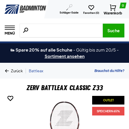
0
Schläger Guide
Warenkorb
Favoriten (
0
)
Suche nach Produkten, Marken usw.
Suche
MENÜ
👟 Spare 20% auf alle Schuhe
-
Gültig bis zum 20/5
-
Sortiment ansehen
|
Brauchst du Hilfe?
Zurück
Battleax
ZERV Battleax Classic Z33
OUTLET
OUTLET
OUTLET
OUTLET
SPEICHERN 65%
SPEICHERN 65%
SPEICHERN 65%
SPEICHERN 65%