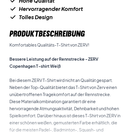
Hohe Qualität
Hervorragender Komfort
Tolles Design
PRODUKTBESCHREIBUNG
Komfortables Qualitäts-T-Shirt von ZERV!
Bessere Leistung auf der Rennstrecke - ZERV
Copenhagen T-shirt Weiß
Bei diesem ZERV T-Shirt wird nicht an Qualität gespart.
Neben der Top-Qualität bietet das T-Shirt von Zerv einen
unübertroffenen Tragekomfort auf der Rennstrecke.
Diese Materialkombination garantiert dir eine
hervorragende Atmungsaktivität, Dehnbarkeit und hohen
Spielkomfort.
Darüber hinaus ist dieses T-Shirt von ZERV in
einer schönen weißen, gemusterten Farbe erhältlich, die
für die meisten Padel-, Badminton-, Squash- und