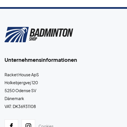
Unternehmensinformationen
Racket House ApS
Holkebjergvej 120
5250 Odense SV
Dänemark
VAT: DK36931108
Cookies