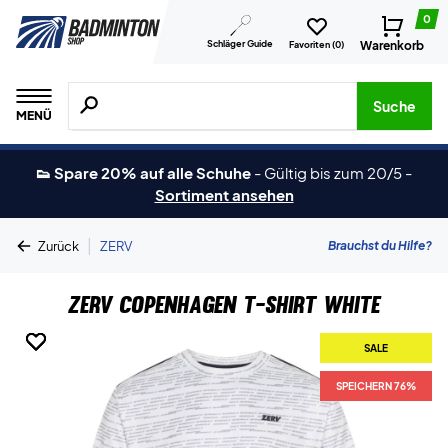
0
Schläger Guide
Warenkorb
Favoriten (
0
)
Suche nach Produkten, Marken usw.
Suche
MENÜ
👟 Spare 20% auf alle Schuhe
-
Gültig bis zum 20/5
-
Sortiment ansehen
|
Brauchst du Hilfe?
Zurück
ZERV
ZERV Copenhagen T-shirt White
SALE
SALE
SALE
SALE
SALE
SPEICHERN 76%
SPEICHERN 76%
SPEICHERN 76%
SPEICHERN 76%
SPEICHERN 76%