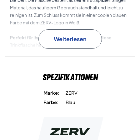
bleiben. Die Flasche besteht aus einem strapazierfähigen
Material, das häufigem Gebrauch standhält und leicht zu
reinigen ist. Zum Schluss kommt sie in einer coolen blauen
Farbe mit dem ZERV-Logo in Weiß.
Perfekt für Ihr nächstes Match - kaufen Sie diese
Weiterlesen
Trinkflasche heute!
Kapazität: 700 ml.
Farbe: Blau mit weißem Logo.
Spezifikationen
Marke:
ZERV
Farbe:
Blau