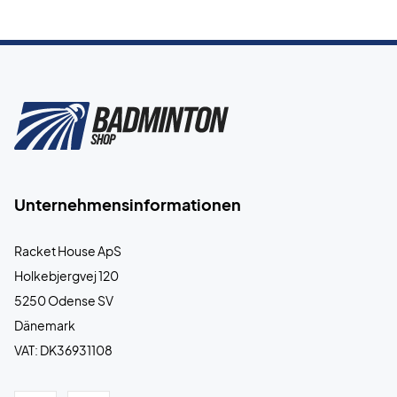
Unternehmensinformationen
Racket House ApS
Holkebjergvej 120
5250 Odense SV
Dänemark
VAT: DK36931108