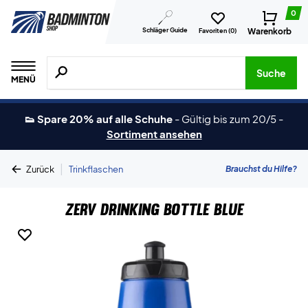
0
Schläger Guide
Warenkorb
Favoriten (
0
)
Suche nach Produkten, Marken usw.
Suche
MENÜ
👟 Spare 20% auf alle Schuhe
-
Gültig bis zum 20/5
-
Sortiment ansehen
|
Brauchst du Hilfe?
Zurück
Trinkflaschen
ZERV Drinking Bottle Blue