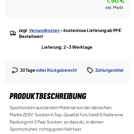
1,50 €
inkl. MwSt.
zzgl.
Versandkosten
– kostenlose Lieferung ab 99 €
Bestellwert
Lieferung: 2-3 Werktage
30 Tage
volles Rückgaberecht
Zahlungsmittel
PRODUKTBESCHREIBUNG
Sportsocken aus bestem Material von der dänischen
Marke ZERV. Socken in Top-Qualität fürs Geld! Erhalte eine
Packung mit 3 Paar Socken, so dass du, in deinen
Sportschuhen, richtig guten Halt hast.