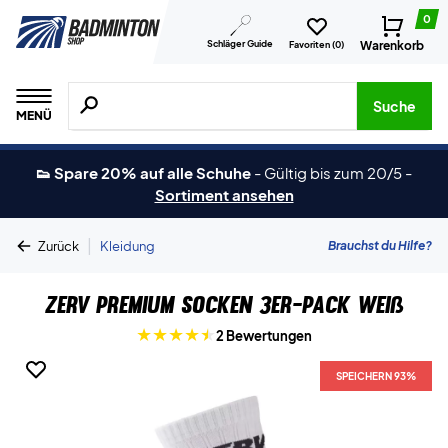
0
Schläger Guide
Warenkorb
Favoriten (
0
)
Suche nach Produkten, Marken usw.
Suche
MENÜ
👟 Spare 20% auf alle Schuhe
-
Gültig bis zum 20/5
-
Sortiment ansehen
|
Brauchst du Hilfe?
Zurück
Kleidung
ZERV Premium Socken 3er-Pack Weiß
2 Bewertungen
SPEICHERN 93%