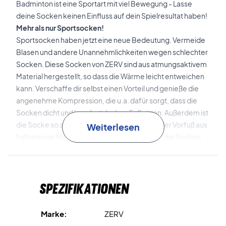
Badminton ist eine Sportart mit viel Bewegung - Lasse
deine Socken keinen Einfluss auf dein Spielresultat haben!
Mehr als nur Sportsocken!
Sportsocken haben jetzt eine neue Bedeutung. Vermeide
Blasen und andere Unannehmlichkeiten wegen schlechter
Socken. Diese Socken von ZERV sind aus atmungsaktivem
Material hergestellt, so dass die Wärme leicht entweichen
kann. Verschaffe dir selbst einen Vorteil und genieße die
angenehme Kompression, die u.a. dafür sorgt, dass die
Socken dicht und komfortabel am Fuß sitzen. Außerdem ist
die Socke so aufgebaut, dass die Ferse und der Vorfuß aus
Weiterlesen
halbarerem Material hergestellt sind, so dass die Socken
extra bequem und funktionell sind. Ein Feature, das nur die
besten Sportsocken bietet!
Socken, die sich nach deinem Bedarf richten!
Spezifikationen
Die Socken haben ein schlichtes, einfaches Design und
passen sich, mithilfe eines Gummizugs, jedem Fuß an.
Minimiere das Risiko von Warzen und ähnlichem!
Marke:
ZERV