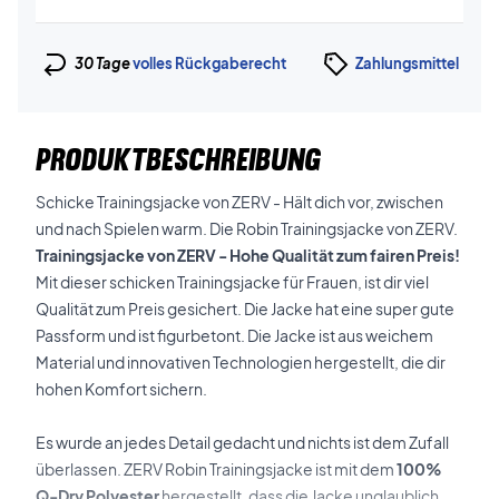
30 Tage
volles Rückgaberecht
Zahlungsmittel
PRODUKTBESCHREIBUNG
Schicke Trainingsjacke von ZERV - Hält dich vor, zwischen
und nach Spielen warm. Die Robin Trainingsjacke von ZERV.
Trainingsjacke von ZERV - Hohe Qualität zum fairen Preis!
Mit dieser schicken Trainingsjacke für Frauen, ist dir viel
Qualität zum Preis gesichert. Die Jacke hat eine super gute
Passform und ist figurbetont. Die Jacke ist aus weichem
Material und innovativen Technologien hergestellt, die dir
hohen Komfort sichern.
Es wurde an jedes Detail gedacht und nichts ist dem Zufall
überlassen. ZERV Robin Trainingsjacke ist mit dem
100%
Q-Dry Polyester
hergestellt, dass die Jacke unglaublich