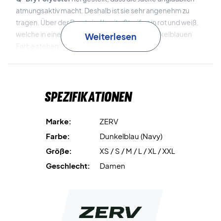
atmungsaktiv macht. Deshalb ist sie sehr angenehm zu
tragen. Über der Brust sind breite Streifen in rot und weiß,
welche in einem schicken Kontrast zu der dunkelblauen
Weiterlesen
Farbe stehen.
Dänisches Design zum günstigen Preis!
Auf der stilvollen Hinterseite der Jacke findest du ein
kleines ZERV Logo, wie auch vorne an der Brust.
Spezifikationen
Die Jacke kann mit einem Qualitäts-Reißverschluss
geschlossen werden. Darüber hinaus hat die Jacke auch 2
Marke:
ZERV
Reißverschluss Taschen, damit du deinen Eigentum nicht
Farbe:
Dunkelblau (Navy)
verlierst.
Größe:
XS / S / M / L / XL / XXL
Insgesamt eine tolle Trainingsjacke für die sportliche Frau -
Geschlecht:
Damen
Von Spielern für Spieler designt!
Farbe: Dunkelblau
Material: 92% Polyester, 8% Elastan