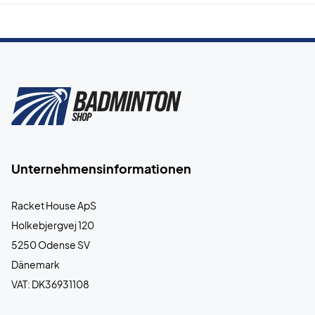
Unternehmensinformationen
Racket House ApS
Holkebjergvej 120
5250 Odense SV
Dänemark
VAT: DK36931108