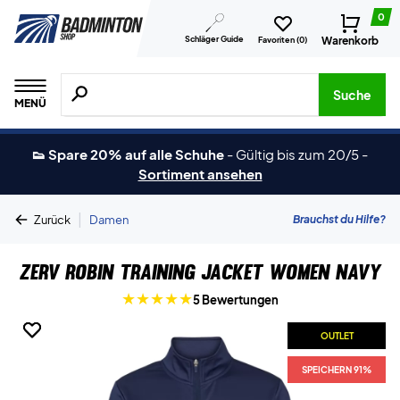
0
Schläger Guide
Warenkorb
Favoriten (
0
)
Suche nach Produkten, Marken usw.
Suche
MENÜ
👟 Spare 20% auf alle Schuhe
-
Gültig bis zum 20/5
-
Sortiment ansehen
|
Brauchst du Hilfe?
Zurück
Damen
ZERV Robin Training Jacket Women Navy
5 Bewertungen
OUTLET
OUTLET
SPEICHERN 91%
SPEICHERN 91%