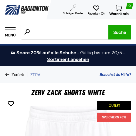
0
Schläger Guide
Warenkorb
Favoriten (
0
)
Suche nach Produkten, Marken usw.
Suche
MENÜ
👟 Spare 20% auf alle Schuhe
-
Gültig bis zum 20/5
-
Sortiment ansehen
|
Brauchst du Hilfe?
Zurück
ZERV
ZERV Zack Shorts White
OUTLET
OUTLET
OUTLET
SPEICHERN 78%
SPEICHERN 78%
SPEICHERN 78%