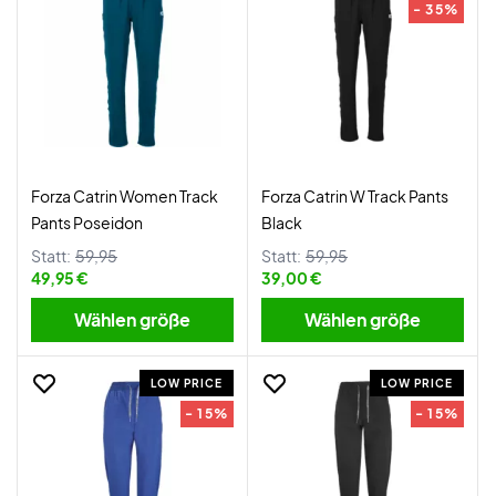
- 35%
Forza Catrin Women Track
Forza Catrin W Track Pants
Pants Poseidon
Black
Statt:
59,95
Statt:
59,95
49,95 €
39,00 €
Wählen größe
Wählen größe
LOW PRICE
LOW PRICE
- 15%
- 15%