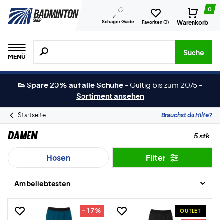
0
Schläger Guide
Warenkorb
Favoriten (
0
)
Suche nach Produkten, Marken usw.
Suche
MENÜ
👟 Spare 20% auf alle Schuhe
-
Gültig bis zum 20/5
-
Sortiment ansehen
Startseite
Brauchst du Hilfe?
Damen
5 stk.
Hosen
Filter
Am beliebtesten
- 17%
OUTLET