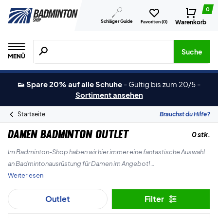
0
Schläger Guide
Warenkorb
Favoriten (
0
)
Suche nach Produkten, Marken usw.
Suche
MENÜ
👟 Spare 20% auf alle Schuhe
-
Gültig bis zum 20/5
-
Sortiment ansehen
Startseite
Brauchst du Hilfe?
Damen Badminton OUTLET
0 stk.
Im Badminton-Shop haben wir hier immer eine fantastische Auswahl
an Badmintonausrüstung für Damen im Angebot!
Weiterlesen
Gehe auf Entdeckungsreise auf dieser JANUAR-SALE-Seite für
Outlet
Filter
Damen und finde deine günstigen Favoriten.