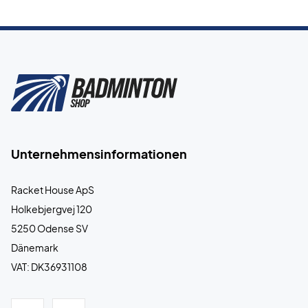
Unternehmensinformationen
Racket House ApS
Holkebjergvej 120
5250 Odense SV
Dänemark
VAT: DK36931108