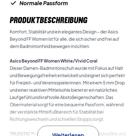
Normale Passform
PRODUKTBESCHREIBUNG
Komfort, Stabilität und ein elegantes Design – der Asics
Beyond FF Women ist für alle, die sich sicher und frei auf
dem Badmintonfeld bewegen möchten.
Asics Beyond FF Women White/Vivid Coral
Dieser Damen-Badmintonschuh wurde mit Fokus auf Halt
und Bewegungsfreiheit entwickelt und eignet sich perfekt
für Freizeit- und Vereinsspielerinnen. Mit einem 5 mm Drop
und einer reaktiven Mittelsohle bietet er ein natürliches
Laufgefühl und kraftvolle Abstoßeigenschaften. Das
Obermaterial sorgt für eine bequeme Passform, während
der verstärkte Mittelfußbereich für Stabilität bei
Richtungswechseln und schnellen Stopps sorgt.
TRUSSTIC™-Technologie
stabilisiert das Fußgewölbe und
Weiterlesen