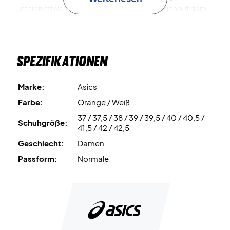
unterstützt sicheres und kontrolliertes Bewegen auf dem
Platz.
FLYTEFOAM™ Propel
sorgt für ein leichtes, dämpfendes
Spezifikationen
Laufgefühl, das Komfort und Dynamik verbessert.
Fühle dich stark auf dem Court – bestelle jetzt den Asics
Marke:
Asics
Beyond FF Women White/Vivid Coral
Farbe:
Orange / Weiß
Farbe:
Weiß und Koralle.
37 / 37,5 / 38 / 39 / 39,5 / 40 / 40,5 /
Schuhgröße:
41,5 / 42 / 42,5
Geschlecht:
Damen
Passform:
Normale