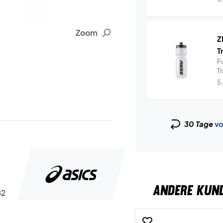
Zoom
Z
T
Fu
T
hy
5
30 Tage
vo
ANDERE KUN
42