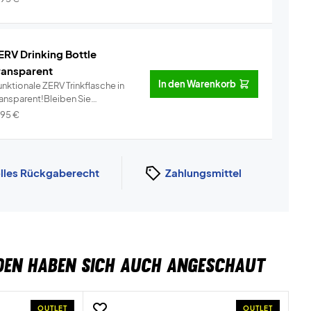
ERV Drinking Bottle
ransparent
In den Warenkorb
nktionale ZERV Trinkflasche in
ransparent!Bleiben Sie
dratisi...
Info
,95
€
lles Rückgaberecht
Zahlungsmittel
DEN HABEN SICH AUCH ANGESCHAUT
OUTLET
OUTLET