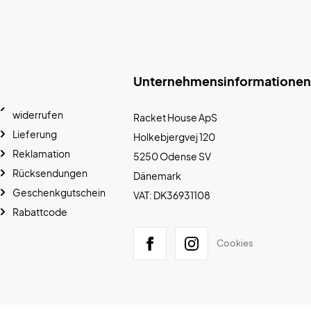
Unternehmensinformationen
widerrufen
Racket House ApS
Lieferung
Holkebjergvej 120
Reklamation
5250 Odense SV
Rücksendungen
Dänemark
Geschenkgutschein
VAT: DK36931108
Rabattcode
Cookies