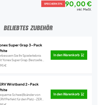
90,00 €
SPEICHERN 31%
inkl. MwSt.
BELIEBTES ZUBEHÖR
onex Super Grap 3-Pack
hite
In den Warenkorb
rbessern Sie Ihr Spielerlebnis
it Yonex Super Grap.Bestseller
..
Info
,95
€
ERV Wristband 2-Pack
hite
In den Warenkorb
equeme Schweißbänder von
RV!Perfekt für den Platz - ZERV
i...
Info
,95
€