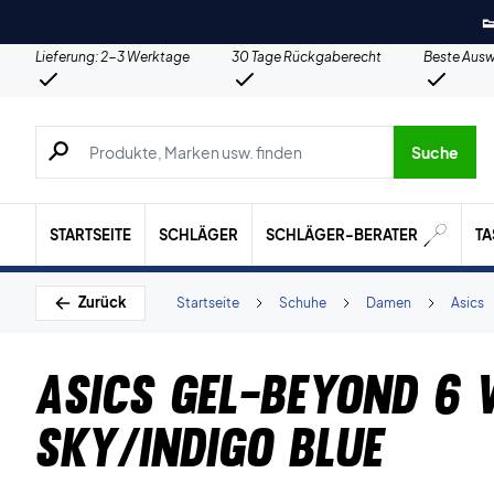

Lieferung: 2-3 Werktage
30 Tage Rückgaberecht
Beste Ausw
Suche nach Produkten, Marken usw.
Suche
STARTSEITE
SCHLÄGER
SCHLÄGER-BERATER
T
Zurück
Startseite
Schuhe
Damen
Asics
Asics Gel-Beyond 6
Sky/Indigo Blue