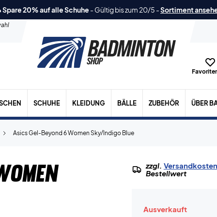
 Spare 20% auf alle Schuhe
-
Gültig bis zum 20/5
-
Sortiment anseh
ahl
Favoriten
ASCHEN
SCHUHE
KLEIDUNG
BÄLLE
ZUBEHÖR
ÜBER B
Asics Gel-Beyond 6 Women Sky/Indigo Blue
 Women
zzgl.
Versandkoste
Bestellwert
Ausverkauft