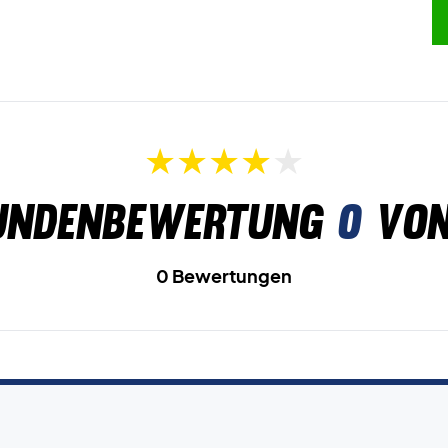
undenbewertung
0
von
0 Bewertungen