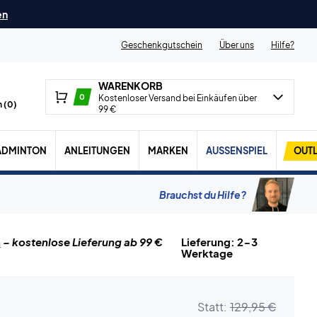
en
Geschenkgutschein
Über uns
Hilfe?
WARENKORB
0
Kostenloser Versand bei Einkäufen über
 (
0
)
99 €
ADMINTON
ANLEITUNGEN
MARKEN
AUSSENSPIEL
OUTL
Brauchst du Hilfe?
n
– kostenlose Lieferung ab 99 €
Lieferung: 2-3
Werktage
Statt:
129,95 €