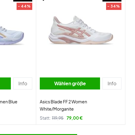
- 44%
- 34%
Info
Wählen größe
Info
men Blue
Asics Blade FF 2 Women
White/Morganite
Statt:
119,95
79,00 €