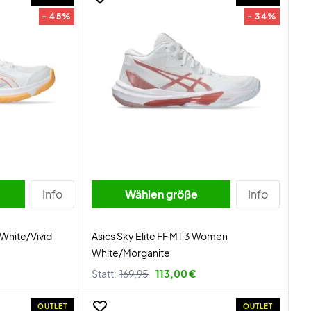
- 45%
- 34%
Info
Wählen größe
Info
White/Vivid
Asics Sky Elite FF MT 3 Women
White/Morganite
Statt:
169,95
113,00 €
OUTLET
OUTLET