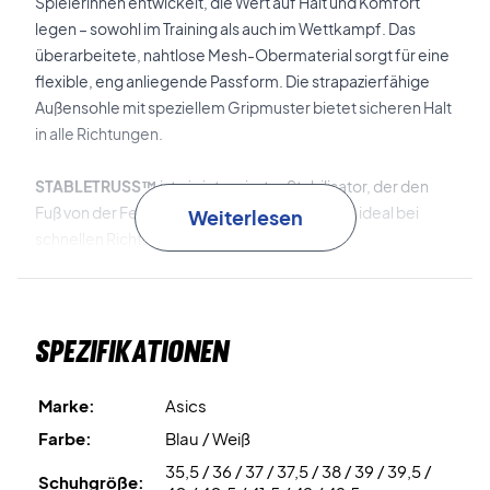
Spielerinnen entwickelt, die Wert auf Halt und Komfort
legen – sowohl im Training als auch im Wettkampf. Das
überarbeitete, nahtlose Mesh-Obermaterial sorgt für eine
flexible, eng anliegende Passform. Die strapazierfähige
Außensohle mit speziellem Gripmuster bietet sicheren Halt
in alle Richtungen.
STABLETRUSS™
ist ein integrierter Stabilisator, der den
Fuß von der Ferse bis zum Vorfuß unterstützt – ideal bei
Weiterlesen
schnellen Richtungswechseln.
GEL™-Technologie
in der Zwischensohle sorgt für
effektive Dämpfung und weiche Landungen – auch bei
Spezifikationen
intensiven Ballwechseln.
Umschließende Außensohle und zirkuläres Profil
Marke:
Asics
verbessern die Reibung und ermöglichen präzise
Farbe:
Blau / Weiß
Seitwärtsbewegungen mit besserer
35,5 / 36 / 37 / 37,5 / 38 / 39 / 39,5 /
Gewichtsverlagerung.
Schuhgröße: