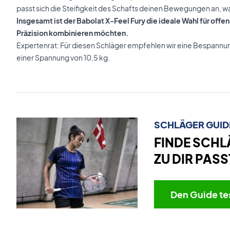
passt sich die Steifigkeit des Schafts deinen Bewegungen an, was
Insgesamt ist der Babolat X-Feel Fury die ideale Wahl für offen
Präzision kombinieren möchten.
Expertenrat: Für diesen Schläger empfehlen wir eine Bespannu
einer Spannung von 10,5 kg.
SCHLÄGER GUID
FINDE SCHL
ZU DIR PASS
Den Guide te