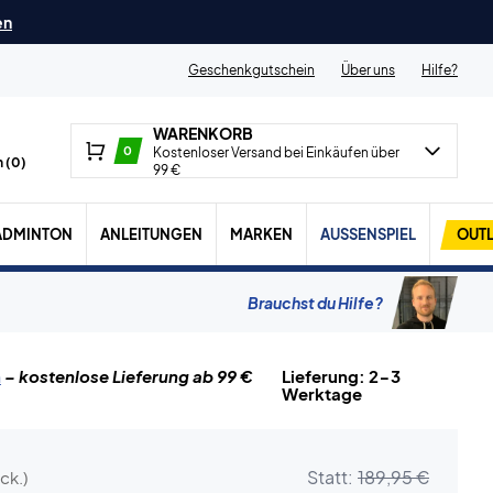
en
Geschenkgutschein
Über uns
Hilfe?
WARENKORB
0
Kostenloser Versand bei Einkäufen über
 (
0
)
99 €
ADMINTON
ANLEITUNGEN
MARKEN
AUSSENSPIEL
OUTL
Brauchst du Hilfe?
n
– kostenlose Lieferung ab 99 €
Lieferung: 2-3
Werktage
Statt:
189,95 €
ck.)