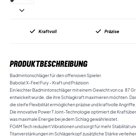
Kraftvoll
Präzise
PRODUKTBESCHREIBUNG
Badmintonschläger für den offensiven Spieler.
Babolat X-Feel Fury - Kraft und Präzision
Ein leichter Badmintonschläger mit einem Gewicht von ca. 87 Gr
entwickelt wurde, die ihre Schlagkraft maximieren möchten. Da
die steife Flexibilität ermöglichen präzise und kraftvolle Angriffe
Die innovative Power T Joint-Technologie optimiert die Kraftübe
was maximale Energie bei jedem Schlag gewährleistet.
FOAM Tech reduziert Vibrationen und sorgt für mehr Stabilität 
Titanverstärkungen im Schlägerkopf zusätzliche Stärke verleihe