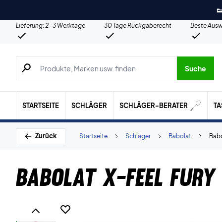

Lieferung: 2-3 Werktage
30 Tage Rückgaberecht
Beste Ausw
Suche nach Produkten, Marken usw.
Suche
STARTSEITE
SCHLÄGER
SCHLÄGER-BERATER
T
Zurück
Startseite
Schläger
Babolat
Babo
Babolat X-Feel Fury