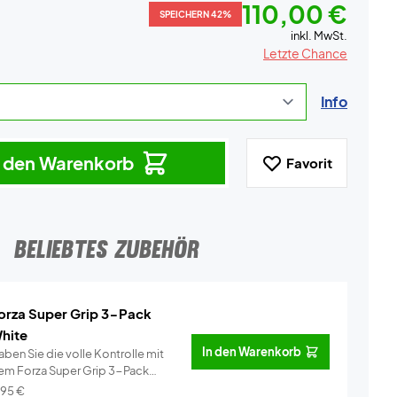
110,00 €
SPEICHERN 42%
inkl. MwSt.
Letzte Chance
Info
n den Warenkorb
Favorit
BELIEBTES ZUBEHÖR
orza Super Grip 3-Pack
hite
In den Warenkorb
ben Sie die volle Kontrolle mit
em Forza Super Grip 3-Pack
ei�...
Info
,95
€