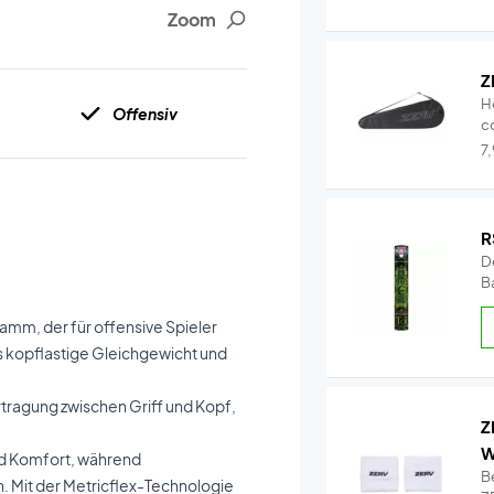
Zoom
Z
H
Offensiv
c
Qu
7
R
De
Ba
amm, der für offensive Spieler
s kopflastige Gleichgewicht und
.
rtragung zwischen Griff und Kopf,
Z
W
und Komfort, während
B
n. Mit der Metricflex-Technologie