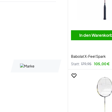
In den Warenkor
Babolat X-Feel Spark
Statt:
179,95
105,00 €