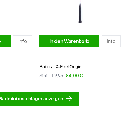
b
Info
In den Warenkorb
Info
Babolat X-Feel Origin
Statt:
119,95
84,00 €
Badmintonschläger anzeigen