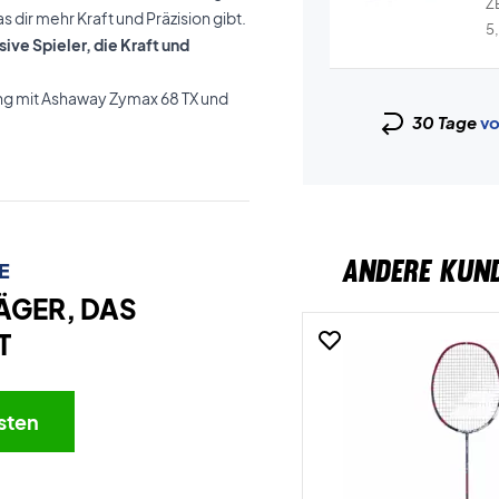
ZE
 dir mehr Kraft und Präzision gibt.
Wr
5
sive Spieler, die Kraft und
ng mit Ashaway Zymax 68 TX und
30 Tage
vo
ANDERE KUN
E
ÄGER, DAS
T
sten