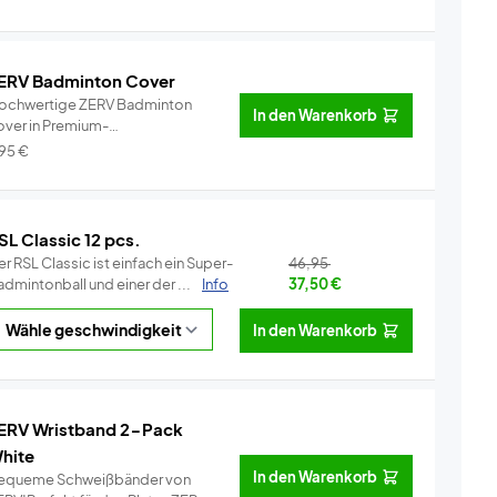
ERV Badminton Cover
ochwertige ZERV Badminton
In den Warenkorb
over in Premium-
alität!Perfekt für...
Info
,95
€
SL Classic 12 pcs.
r RSL Classic ist einfach ein Super-
46,95
dmintonball und einer der ...
Info
37,50
€
In den Warenkorb
ERV Wristband 2-Pack
hite
In den Warenkorb
equeme Schweißbänder von