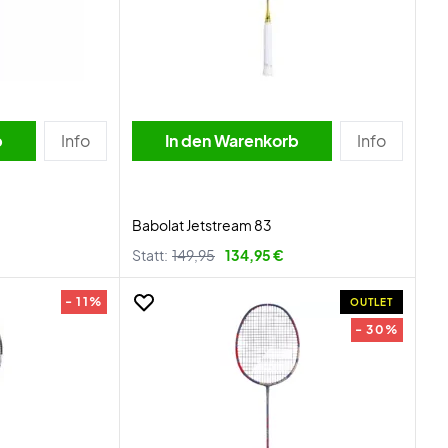
b
Info
In den Warenkorb
Info
Babolat Jetstream 83
Statt:
149,95
134,95 €
- 11%
OUTLET
- 30%