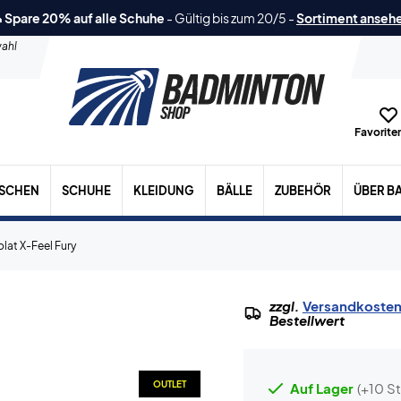
 Spare 20% auf alle Schuhe
-
Gültig bis zum 20/5
-
Sortiment anseh
ahl
Favoriten
ASCHEN
SCHUHE
KLEIDUNG
BÄLLE
ZUBEHÖR
ÜBER B
lat X-Feel Fury
zzgl.
Versandkoste
Bestellwert
OUTLET
Auf Lager
(+10 St