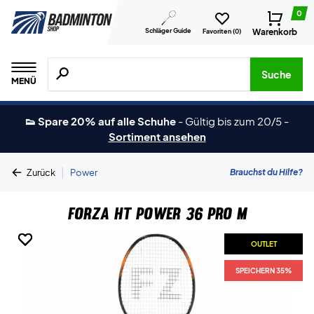
0
Schläger Guide
Warenkorb
Favoriten (
0
)
Suche nach Produkten, Marken usw.
Suche
MENÜ
👟 Spare 20% auf alle Schuhe
-
Gültig bis zum 20/5
-
Sortiment ansehen
|
Brauchst du Hilfe?
Zurück
Power
Forza HT Power 36 Pro M
OUTLET
OUTLET
OUTLET
OUTLET
OUTLET
SPEICHERN 35%
SPEICHERN 35%
SPEICHERN 35%
SPEICHERN 35%
SPEICHERN 35%