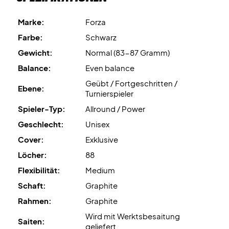
empfehlen den Kauf einer professionellen Bespannung,
Marke:
Forza
um sicherzustellen, dass Ihr Schläger von Anfang an 100%
einsatzbereit ist!
Farbe:
Schwarz
Gewicht:
Normal (83-87 Gramm)
Expertenempfehlung: Für diesen Schläger empfehlen wir
Balance:
Even balance
eine Bespannung mit Ashaway Zymax 68 TX und 10,5 kg
Geübt / Fortgeschritten /
Härte.
Ebene:
Turnierspieler
Spieler-Typ:
Allround / Power
Wird ohne Hülle geliefert.
Geschlecht:
Unisex
Cover:
Exklusive
Löcher:
88
Flexibilität:
Medium
Schaft:
Graphite
Rahmen:
Graphite
Wird mit Werktsbesaitung
Saiten:
geliefert