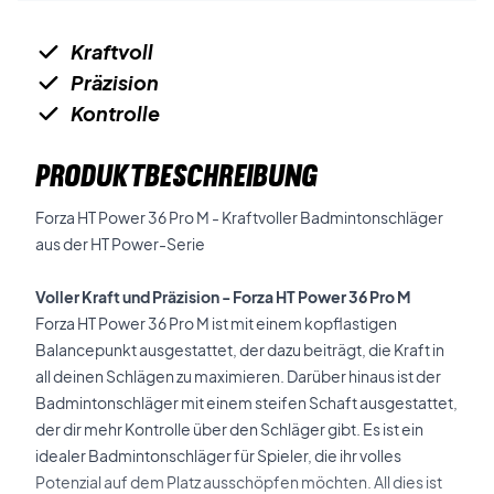
Kraftvoll
Präzision
Kontrolle
PRODUKTBESCHREIBUNG
Forza HT Power 36 Pro M - Kraftvoller Badmintonschläger
aus der HT Power-Serie
Voller Kraft und Präzision - Forza HT Power 36 Pro M
Forza HT Power 36 Pro M ist mit einem kopflastigen
Balancepunkt ausgestattet, der dazu beiträgt, die Kraft in
all deinen Schlägen zu maximieren. Darüber hinaus ist der
Badmintonschläger mit einem steifen Schaft ausgestattet,
der dir mehr Kontrolle über den Schläger gibt. Es ist ein
idealer Badmintonschläger für Spieler, die ihr volles
Potenzial auf dem Platz ausschöpfen möchten. All dies ist