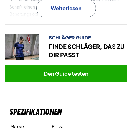
Schaft, einen mittigen Balancepunkt und 72
Weiterlesen
Besaitungslöcher.
Geben Sie den Kleinsten einen guten Start - wählen Sie
den Forza Play 100 Mini!
SCHLÄGER GUIDE
HINWEIS:
Wird mit werkseitiger Bespannung und ohne
FINDE SCHLÄGER, DAS ZU
Hülle geliefert.
DIR PASST
Den Guide testen
Spezifikationen
Marke:
Forza