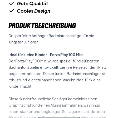
Gute Qualität
Cooles Design
PRODUKTBESCHREIBUNG
Der perfekte Anfänger Badmintonschläger für die
jüngsten Junioren!
Ideal für kleine Kinder - Forza Play 100 Mini
Der Forza Play 100 Mini wurde speziell für die jüngsten
Badmintonspieler entwickelt, die ihre Reise auf dem Platz
beginnen möchten. Dieser Junior-Badmintonschläger ist
robust und leicht zu handhaben, was ihn ideal für kleine
Kinder macht!
Dieser kinderfreundliche Schläger kombiniert einen
Graphitschaft und einen Aluminiumrahmen, was ihn zu
einem starken und langlebigen Schläger macht, der ideal
für die Kleinsten ist. Er verfügt zudem über einen flexiblen