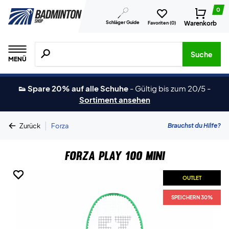
0
Schläger Guide
Warenkorb
Favoriten (
0
)
Suche nach Produkten, Marken usw.
Suche
MENÜ
👟 Spare 20% auf alle Schuhe
-
Gültig bis zum 20/5
-
Sortiment ansehen
|
Brauchst du Hilfe?
Zurück
Forza
Forza Play 100 Mini
OUTLET
OUTLET
OUTLET
OUTLET
SPEICHERN 30%
SPEICHERN 30%
SPEICHERN 30%
SPEICHERN 30%