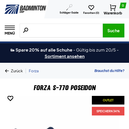
0
Schläger Guide
Warenkorb
Favoriten (
0
)
Suche nach Produkten, Marken usw.
Suche
MENÜ
👟 Spare 20% auf alle Schuhe
-
Gültig bis zum 20/5
-
Sortiment ansehen
|
Brauchst du Hilfe?
Zurück
Forza
Forza S-770 Poseidon
OUTLET
OUTLET
OUTLET
OUTLET
OUTLET
OUTLET
OUTLET
SPEICHERN 34%
SPEICHERN 34%
SPEICHERN 34%
SPEICHERN 34%
SPEICHERN 34%
SPEICHERN 34%
SPEICHERN 34%