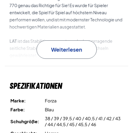
770 genau das Richtige für Sie! Es wurde für Spieler
entwickelt, die Spiel für Spiel auf höchstem Niveau
performen wollen, und ist mit modernster Technologie und
hochwertigen Materialien ausgestattet.
LAT
ist das Stabilisierungssystem, das hervorragende
seitliche Stabilität bei schnellen Richtungswechseln
Weiterlesen
gewährleistet.
LS-S
ist die Stabilitätstechnologie in der Außensohle, bei
der ein TPU-Stabilisator an der Außenseite des Vorfußes
Spezifikationen
integriert ist. Dies verbessert die Stabilität bei intensiven
Bewegungen erheblich.
Marke:
Forza
Drylex
ist das atmungsaktive Meshmaterial des
Farbe:
Blau
Obermaterials, das für viel Belüftung und Komfort sorgt.
38 / 39 / 39,5 / 40 / 40,5 / 41 / 42 / 43
Schuhgröße:
/ 44 / 44,5 / 45 / 45,5 / 46
FZORB+
und
FZORB+ 3.0
sind Dämpfungstechnologien,