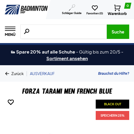
0
Schläger Guide
Warenkorb
Favoriten (
0
)
Suche nach Produkten, Marken usw.
Suche
MENÜ
👟 Spare 20% auf alle Schuhe
-
Gültig bis zum 20/5
-
Sortiment ansehen
|
Brauchst du Hilfe?
Zurück
AUSVERKAUF
Forza Tarami Men French Blue
BLACK OUT
BLACK OUT
BLACK OUT
BLACK OUT
BLACK OUT
SPEICHERN 25%
SPEICHERN 25%
SPEICHERN 25%
SPEICHERN 25%
SPEICHERN 25%