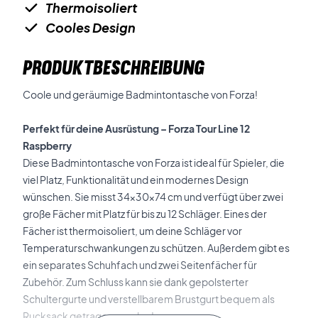
Thermoisoliert
Cooles Design
PRODUKTBESCHREIBUNG
Coole und geräumige Badmintontasche von Forza!
Perfekt für deine Ausrüstung – Forza Tour Line 12
Raspberry
Diese Badmintontasche von Forza ist ideal für Spieler, die
viel Platz, Funktionalität und ein modernes Design
wünschen. Sie misst 34x30x74 cm und verfügt über zwei
große Fächer mit Platz für bis zu 12 Schläger. Eines der
Fächer ist thermoisoliert, um deine Schläger vor
Temperaturschwankungen zu schützen. Außerdem gibt es
ein separates Schuhfach und zwei Seitenfächer für
Zubehör. Zum Schluss kann sie dank gepolsterter
Schultergurte und verstellbarem Brustgurt bequem als
Rucksack getragen werden!