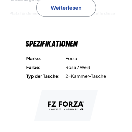
Weiterlesen
Platz für deine komplette Ausrüstung – bestelle diese
Forza Badmintontasche noch heute!
Maße:
34x30x74 cm.
Volumen:
65 L.
Spezifikationen
Farbe:
Raspberry.
Marke:
Forza
Farbe:
Rosa / Weiß
Typ der Tasche:
2-Kammer-Tasche