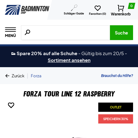
0
Schläger Guide
Warenkorb
Favoriten (
0
)
Suche nach Produkten, Marken usw.
Suche
MENÜ
👟 Spare 20% auf alle Schuhe
-
Gültig bis zum 20/5
-
Sortiment ansehen
|
Brauchst du Hilfe?
Zurück
Forza
Forza Tour Line 12 Raspberry
OUTLET
OUTLET
OUTLET
OUTLET
OUTLET
OUTLET
SPEICHERN 30%
SPEICHERN 30%
SPEICHERN 30%
SPEICHERN 30%
SPEICHERN 30%
SPEICHERN 30%