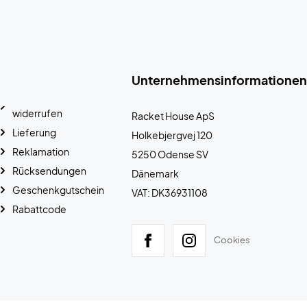
Unternehmensinformationen
widerrufen
Racket House ApS
Lieferung
Holkebjergvej 120
Reklamation
5250 Odense SV
Rücksendungen
Dänemark
Geschenkgutschein
VAT: DK36931108
Rabattcode
Cookies