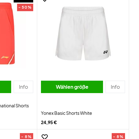
- 50%
Info
Wählen größe
Info
ational Shorts
Yonex Basic Shorts White
24,95 €
- 8%
- 8%