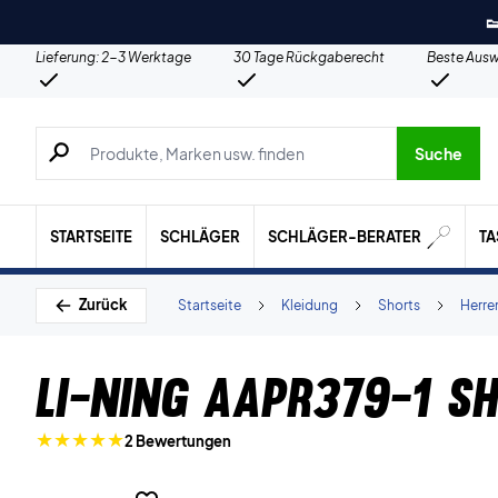

Lieferung: 2-3 Werktage
30 Tage Rückgaberecht
Beste Ausw
Suche nach Produkten, Marken usw.
Suche
STARTSEITE
SCHLÄGER
SCHLÄGER-BERATER
T
Zurück
Startseite
Kleidung
Shorts
Herre
Li-Ning AAPR379-1 S
2 Bewertungen