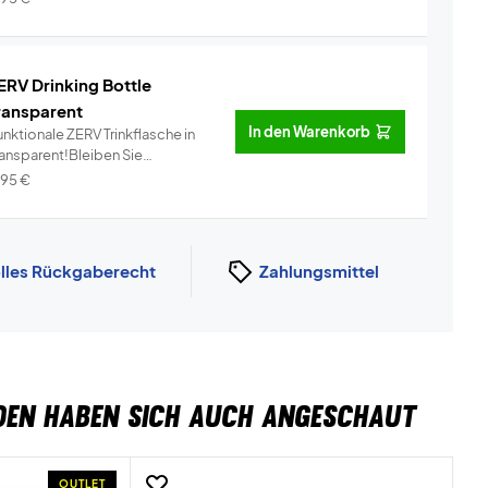
ERV Drinking Bottle
ransparent
In den Warenkorb
nktionale ZERV Trinkflasche in
ransparent!Bleiben Sie
dratisi...
Info
,95
€
lles Rückgaberecht
Zahlungsmittel
DEN HABEN SICH AUCH ANGESCHAUT
OUTLET