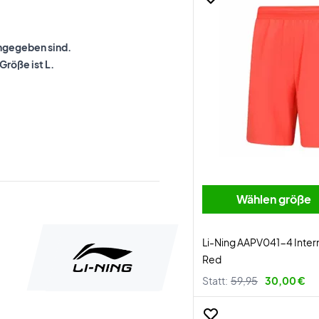
 angegeben sind.
Größe ist L.
Wählen größe
Li-Ning AAPV041-4 Intern
Red
Statt:
59,95
30,00 €