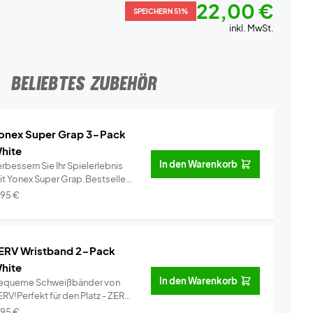
22,00 €
SPEICHERN 51%
inkl. MwSt.
BELIEBTES ZUBEHÖR
onex Super Grap 3-Pack
hite
In den Warenkorb
rbessern Sie Ihr Spielerlebnis
it Yonex Super Grap.Bestseller
..
Info
,95
€
ERV Wristband 2-Pack
hite
In den Warenkorb
equeme Schweißbänder von
RV!Perfekt für den Platz - ZERV
i...
Info
,95
€