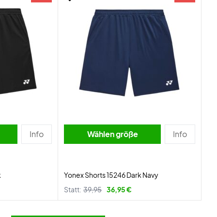
Info
Wählen größe
Info
k
Yonex Shorts 15246 Dark Navy
Statt:
39,95
36,95 €