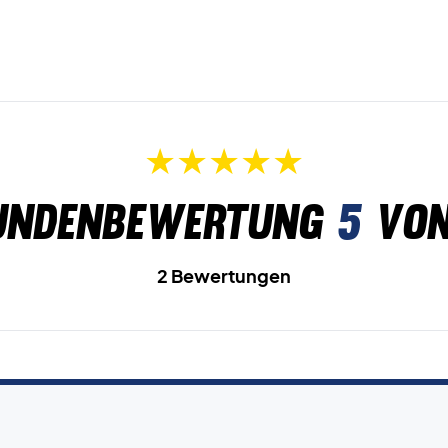
undenbewertung
5
von
2 Bewertungen