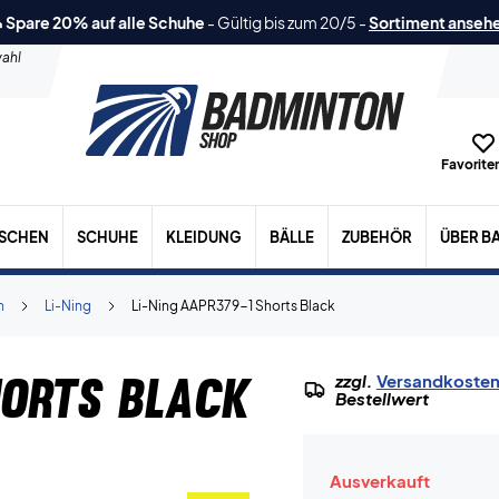
 Spare 20% auf alle Schuhe
-
Gültig bis zum 20/5
-
Sortiment anseh
ahl
Favoriten
ASCHEN
SCHUHE
KLEIDUNG
BÄLLE
ZUBEHÖR
ÜBER B
n
Li-Ning
Li-Ning AAPR379-1 Shorts Black
horts Black
zzgl.
Versandkoste
Bestellwert
Ausverkauft