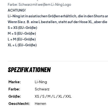
Farbe: Schwarz mit weißem Li-Ning Logo
ACHTUNG!
Li-Ning ist in asiatischen Größen erhältlich, die in den Shorts
Wenn Sie z. B. eine L bestellen, steht auf der Hose XL, aber die 
S = XS (EU-Größe)
M = S (EU-Größe)
L = M (EU-Größe)
XL = L (EU-Größe)
Spezifikationen
Marke:
Li-Ning
Farbe:
Schwarz
Größe:
XS / S / M / L / XL / XXL
Geschlecht:
Herren