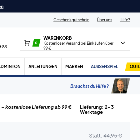
en
Geschenkgutschein
Über uns
Hilfe?
WARENKORB
0
Kostenloser Versand bei Einkäufen über
 (
0
)
99 €
ADMINTON
ANLEITUNGEN
MARKEN
AUSSENSPIEL
OUTL
Brauchst du Hilfe?
n
– kostenlose Lieferung ab 99 €
Lieferung: 2-3
Werktage
Statt:
44,95 €