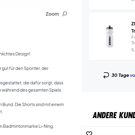
Zoom
Z
T
Fu
T
hy
5
hlichtes Design!
gut für den Sportler, der
30 Tage
vo
sgestattet, die dafür sorgt, dass
Sie während des gesamten Spiels
n Bund. Die Shorts sind mit einem
t.
ANDERE KUN
ßen Badmintonmarke Li-Ning,