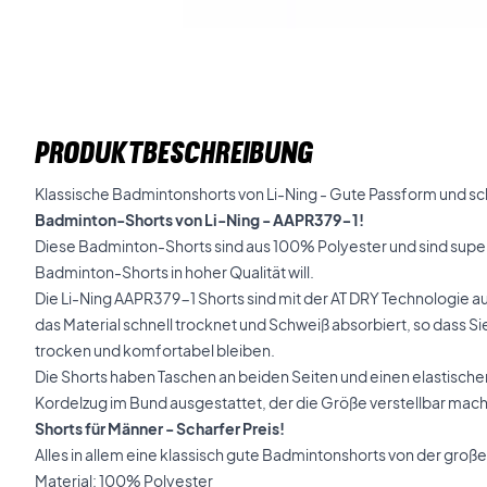
PRODUKTBESCHREIBUNG
Klassische Badmintonshorts von Li-Ning - Gute Passform und sc
Badminton-Shorts von Li-Ning - AAPR379-1!
Diese Badminton-Shorts sind aus 100% Polyester und sind super 
Badminton-Shorts in hoher Qualität will.
Die Li-Ning AAPR379-1 Shorts sind mit der AT DRY Technologie au
das Material schnell trocknet und Schweiß absorbiert, so dass 
trocken und komfortabel bleiben.
Die Shorts haben Taschen an beiden Seiten und einen elastische
Kordelzug im Bund ausgestattet, der die Größe verstellbar mach
Shorts für Männer - Scharfer Preis!
Alles in allem eine klassisch gute Badmintonshorts von der gro
Material: 100% Polyester