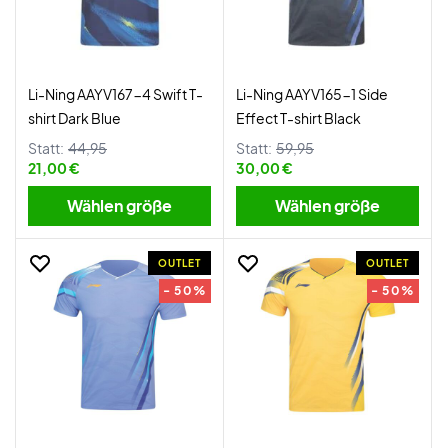
Li-Ning AAYV167-4 Swift T-
Li-Ning AAYV165-1 Side
shirt Dark Blue
Effect T-shirt Black
Statt:
44,95
Statt:
59,95
21,00 €
30,00 €
Wählen größe
Wählen größe
OUTLET
OUTLET
- 50%
- 50%