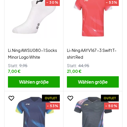
- 30%
- 53%
Li.Ning AWSU080-1 Socks
Li-Ning AAYV167-3 Swift T-
Minor Logo White
shirt Red
Statt:
9,95
Statt:
44,95
7,00 €
21,00 €
Wählen größe
Wählen größe
OUTLET
OUTLET
- 53%
- 50%