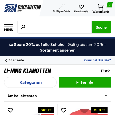
0
Schläger Guide
Warenkorb
Favoriten (
0
)
Suche nach Produkten, Marken usw.
Suche
MENÜ
👟 Spare 20% auf alle Schuhe
-
Gültig bis zum 20/5
-
Sortiment ansehen
Startseite
Brauchst du Hilfe?
Li-Ning Klamotten
11 stk.
Kategorien
Filter
Am beliebtesten
OUTLET
OUTLET