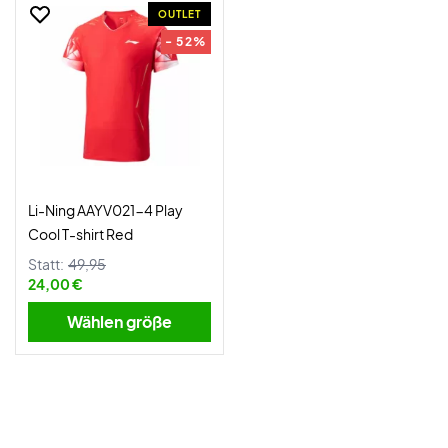
OUTLET
- 52%
Li-Ning AAYV021-4 Play
Cool T-shirt Red
Statt:
49,95
24,00 €
Wählen größe