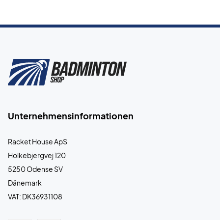
Unternehmensinformationen
Racket House ApS
Holkebjergvej 120
5250 Odense SV
Dänemark
VAT: DK36931108