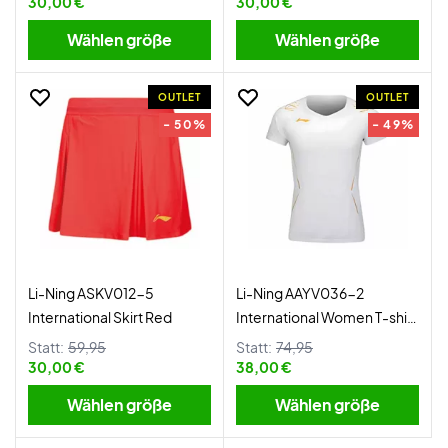
30,00 €
30,00 €
Wählen größe
Wählen größe
OUTLET
OUTLET
- 50%
- 49%
Li-Ning ASKV012-5
Li-Ning AAYV036-2
International Skirt Red
International Women T-shirt
White
Statt:
59,95
Statt:
74,95
30,00 €
38,00 €
Wählen größe
Wählen größe