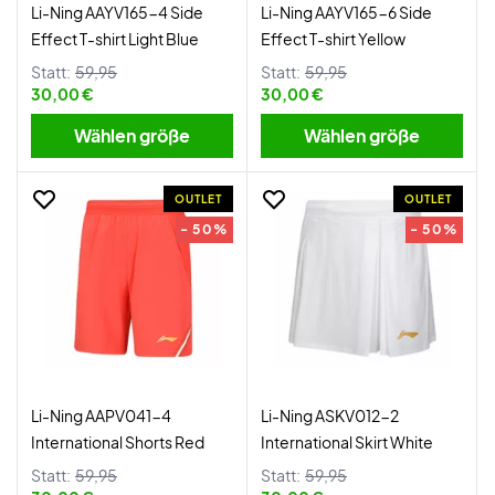
Li-Ning AAYV165-4 Side
Li-Ning AAYV165-6 Side
Effect T-shirt Light Blue
Effect T-shirt Yellow
Statt:
59,95
Statt:
59,95
30,00 €
30,00 €
Wählen größe
Wählen größe
OUTLET
OUTLET
- 50%
- 50%
Li-Ning AAPV041-4
Li-Ning ASKV012-2
International Shorts Red
International Skirt White
Statt:
59,95
Statt:
59,95