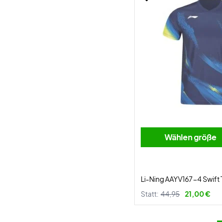
Wählen größe
Li-Ning AAYV167-4 Swift T
Statt:
44,95
21,00 €