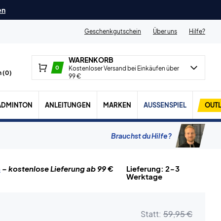
en
Geschenkgutschein
Über uns
Hilfe?
WARENKORB
0
Kostenloser Versand bei Einkäufen über
 (
0
)
99 €
ADMINTON
ANLEITUNGEN
MARKEN
AUSSENSPIEL
OUTL
Brauchst du Hilfe?
n
– kostenlose Lieferung ab 99 €
Lieferung: 2-3
Werktage
Statt:
59,95 €