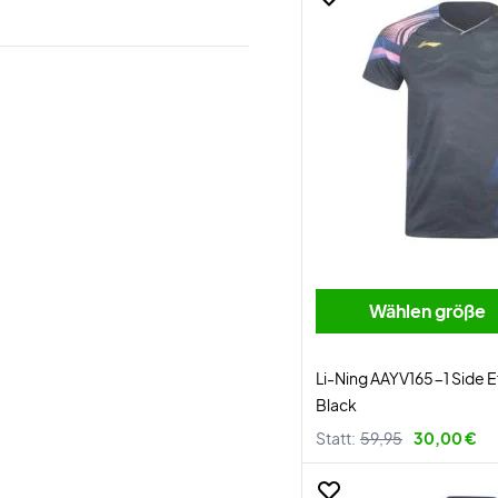
Wählen größe
Li-Ning AAYV165-1 Side Ef
Black
Statt:
59,95
30,00 €