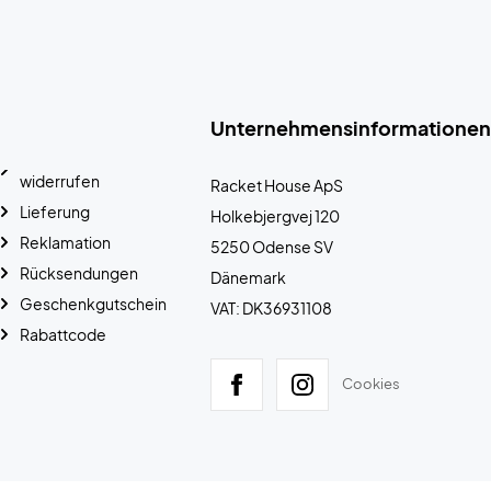
Unternehmensinformationen
widerrufen
Racket House ApS
Lieferung
Holkebjergvej 120
Reklamation
5250 Odense SV
Rücksendungen
Dänemark
Geschenkgutschein
VAT: DK36931108
Rabattcode
Cookies