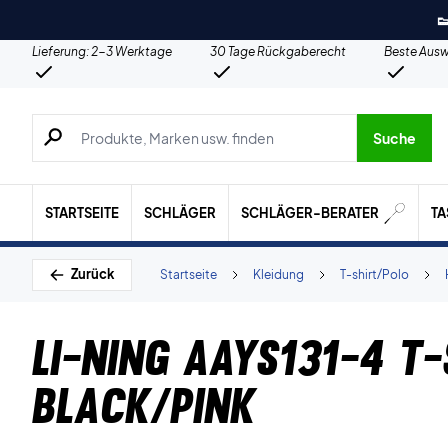

Lieferung: 2-3 Werktage
30 Tage Rückgaberecht
Beste Ausw
Suche nach Produkten, Marken usw.
Suche
STARTSEITE
SCHLÄGER
SCHLÄGER-BERATER
T
Zurück
Startseite
Kleidung
T-shirt/Polo
Li-Ning AAYS131-4 T-
Black/Pink