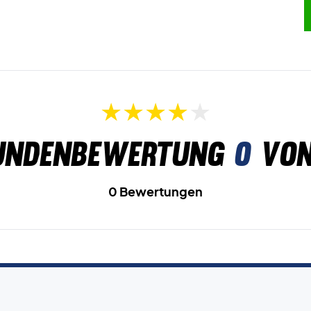
undenbewertung
0
von
0 Bewertungen