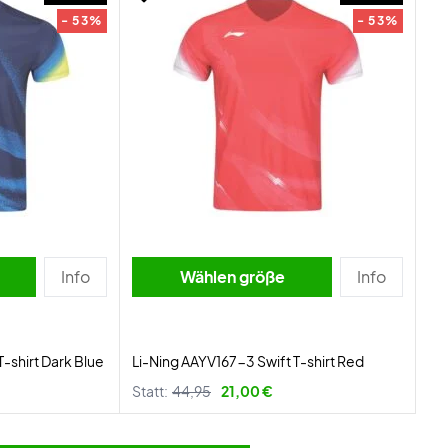
- 53%
- 53%
Info
Wählen größe
Info
-shirt Dark Blue
Li-Ning AAYV167-3 Swift T-shirt Red
Statt:
44,95
21,00 €