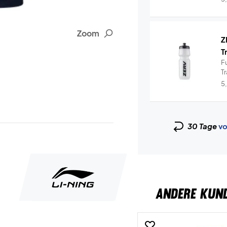
Zoom
Z
T
Fu
T
hy
5
30 Tage
vo
ANDERE KUN