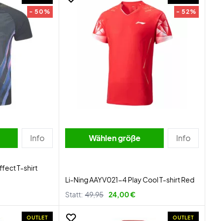
- 50%
- 52%
Info
Wählen größe
Info
fect T-shirt
Li-Ning AAYV021-4 Play Cool T-shirt Red
Statt:
49,95
24,00 €
OUTLET
OUTLET