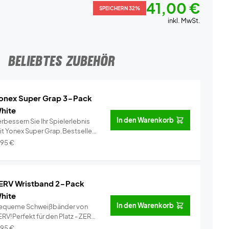
41,00 €
SPEICHERN 32%
inkl. MwSt.
BELIEBTES ZUBEHÖR
onex Super Grap 3-Pack
hite
In den Warenkorb
rbessern Sie Ihr Spielerlebnis
it Yonex Super Grap.Bestseller
..
Info
,95
€
ERV Wristband 2-Pack
hite
In den Warenkorb
equeme Schweißbänder von
RV!Perfekt für den Platz - ZERV
i...
Info
,95
€