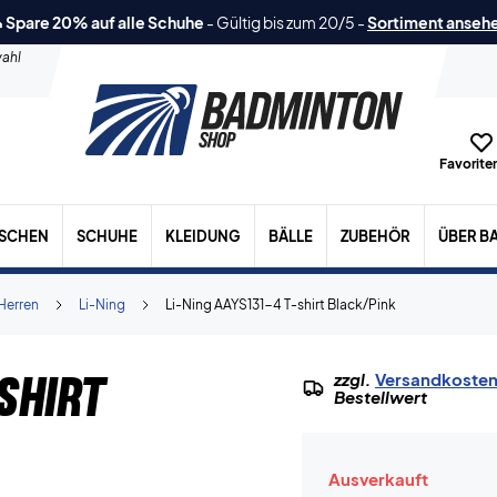
 Spare 20% auf alle Schuhe
-
Gültig bis zum 20/5
-
Sortiment anseh
ahl
Favoriten
ASCHEN
SCHUHE
KLEIDUNG
BÄLLE
ZUBEHÖR
ÜBER B
Herren
Li-Ning
Li-Ning AAYS131-4 T-shirt Black/Pink
shirt
zzgl.
Versandkoste
Bestellwert
Ausverkauft