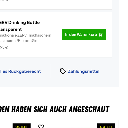
ERV Drinking Bottle
ransparent
In den Warenkorb
nktionale ZERV Trinkflasche in
ransparent!Bleiben Sie
dratisi...
Info
,95
€
lles Rückgaberecht
Zahlungsmittel
DEN HABEN SICH AUCH ANGESCHAUT
OUTLET
OUTLET