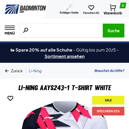
0
Schläger Guide
Warenkorb
Favoriten (
0
)
Suche nach Produkten, Marken usw.
Suche
MENÜ
👟 Spare 20% auf alle Schuhe
-
Gültig bis zum 20/5
-
Sortiment ansehen
|
Brauchst du Hilfe?
Zurück
Li-Ning
Li-Ning AAYS243-1 T-shirt White
SALE
SALE
SPEICHERN 32%
SPEICHERN 32%