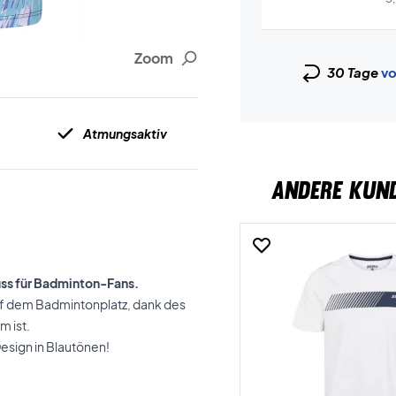
Zoom
30 Tage
vo
Atmungsaktiv
ANDERE KUN
uss für Badminton-Fans.
uf dem Badmintonplatz, dank des
 ist.
esign in Blautönen!