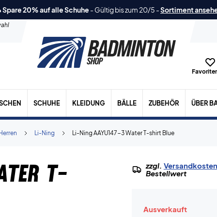
 Spare 20% auf alle Schuhe
-
Gültig bis zum 20/5
-
Sortiment anseh
ahl
Favoriten
ASCHEN
SCHUHE
KLEIDUNG
BÄLLE
ZUBEHÖR
ÜBER B
Herren
Li-Ning
Li-Ning AAYU147-3 Water T-shirt Blue
ater T-
zzgl.
Versandkoste
Bestellwert
Ausverkauft