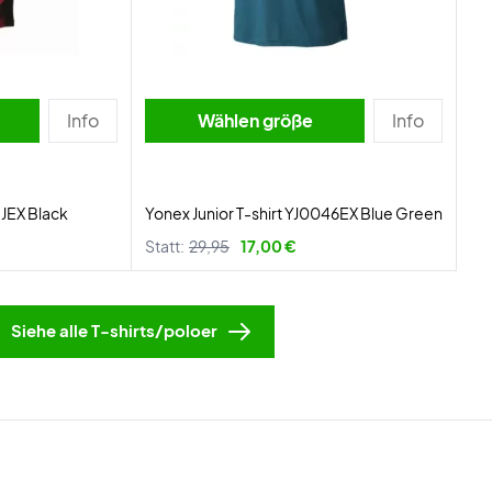
Info
Wählen größe
Info
8JEX Black
Yonex Junior T-shirt YJ0046EX Blue Green
Statt:
29,95
17,00 €
Siehe alle T-shirts/poloer