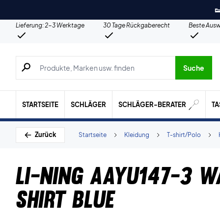

Lieferung: 2-3 Werktage
30 Tage Rückgaberecht
Beste Ausw
Suche nach Produkten, Marken usw.
Suche
STARTSEITE
SCHLÄGER
SCHLÄGER-BERATER
T
Zurück
Startseite
Kleidung
T-shirt/Polo
Li-Ning AAYU147-3 W
shirt Blue