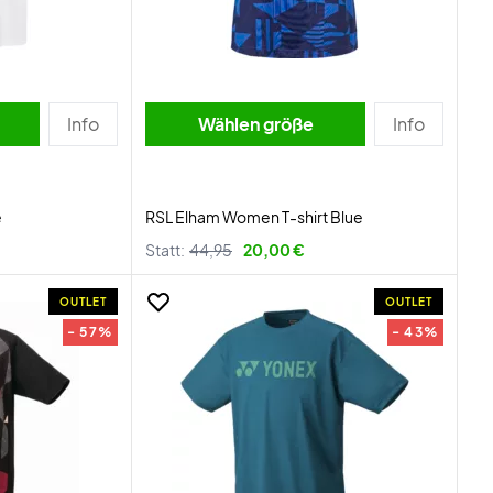
Info
Wählen größe
Info
e
RSL Elham Women T-shirt Blue
Statt:
44,95
20,00 €
OUTLET
OUTLET
- 57%
- 43%