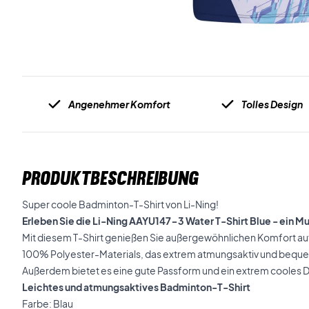
Angenehmer Komfort
Tolles Design
PRODUKTBESCHREIBUNG
Super coole Badminton-T-Shirt von Li-Ning!
Erleben Sie die Li-Ning AAYU147-3 Water T-Shirt Blue - ein M
Mit diesem T-Shirt genießen Sie außergewöhnlichen Komfort a
100% Polyester-Materials, das extrem atmungsaktiv und bequem
Außerdem bietet es eine gute Passform und ein extrem cooles D
Leichtes und atmungsaktives Badminton-T-Shirt
Farbe: Blau