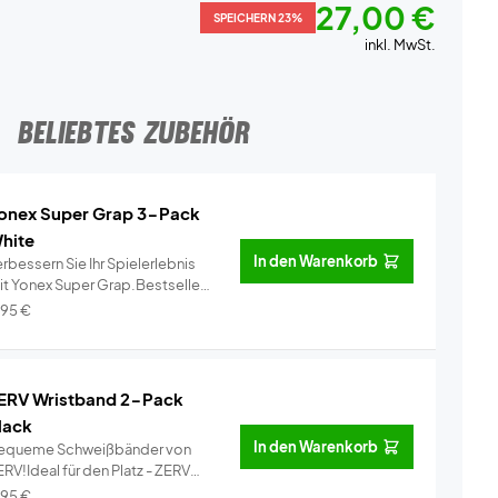
27,00 €
SPEICHERN 23%
inkl. MwSt.
BELIEBTES ZUBEHÖR
onex Super Grap 3-Pack
hite
In den Warenkorb
rbessern Sie Ihr Spielerlebnis
it Yonex Super Grap.Bestseller
..
Info
,95
€
ERV Wristband 2-Pack
lack
In den Warenkorb
equeme Schweißbänder von
RV!Ideal für den Platz - ZERV
ist...
Info
,95
€