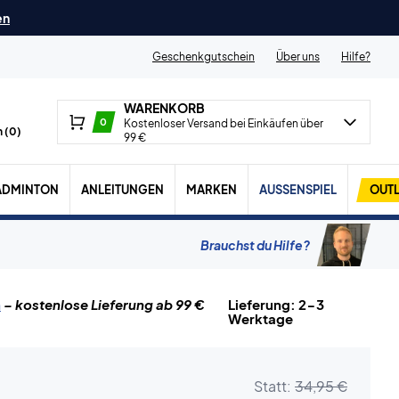
en
Geschenkgutschein
Über uns
Hilfe?
WARENKORB
0
Kostenloser Versand bei Einkäufen über
 (
0
)
99 €
ADMINTON
ANLEITUNGEN
MARKEN
AUSSENSPIEL
OUTL
Brauchst du Hilfe?
n
– kostenlose Lieferung ab 99 €
Lieferung: 2-3
Werktage
Statt:
34,95 €