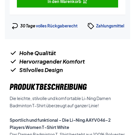
In den Warenkorb
30 Tage
volles Rückgaberecht
Zahlungsmittel
Hohe Qualität
Hervorragender Komfort
Stilvolles Design
PRODUKTBESCHREIBUNG
Die leichte, stilvolle und komfortable Li-Ning Damen
Badminton T-Shirt überzeugt auf ganzer Linie!
Sportlich und funktional – Die Li-Ning AAYV046-2
Players Women T-Shirt White
Das Damen Badminton T-Shirt besteht aus 100% Polyester