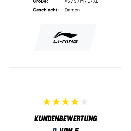
Größe:
XS / S / M / L / XL
Geschlecht:
Damen
Kundenbewertung
0
von 5