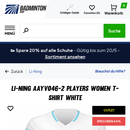
0
Schläger Guide
Warenkorb
Favoriten (
0
)
Suche nach Produkten, Marken usw.
Suche
MENÜ
👟 Spare 20% auf alle Schuhe
-
Gültig bis zum 20/5
-
Sortiment ansehen
|
Brauchst du Hilfe?
Zurück
Li-Ning
Li-Ning AAYV046-2 Players Women T-
shirt White
OUTLET
OUTLET
SPEICHERN 44%
SPEICHERN 44%