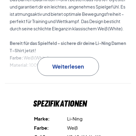
und garantiert dir ein leichtes, angenehmes Spielgefühl. Es
ist atmungsaktiv und bietet optimale Bewegungsfreiheit –
perfekt für Training und Wettkampf. Das Design besticht
durch seine schlichte Eleganz in klassischem Weiß (White).
Bereit für das Spielfeld – sichere dir deine Li-Ning Damen
T-Shirt jetzt!
Farbe:
Weiß (White)
Material:
100% Polyester
Weiterlesen
Hinweis:
Asiatische Größenangabe im Nacken – hier die
Umrechnung:
S = XS (EU Größe)
Spezifikationen
M = S (EU Größe)
L = M (EU Größe)
XL = L (EU Größe)
Marke:
Li-Ning
XXL = XL (EU Größe)
Farbe:
Weiß