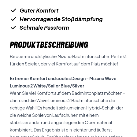
Guter Komfort
Hervorragende Stoßdämpfung
Schmale Passform
PRODUKTBESCHREIBUNG
Bequeme und stylische Mizuno Badmintonschuhe. Perfekt
für den Spieler, der viel Komfort auf dem Platz möchte!
Extremer Komfort und cooles Design -
Mizuno Wave
Luminous 2 White/Sailor Blue/Silver
Wenn Sie viel Komfort auf dem Badmintonplatz möchten -
dann sind die Wave Luminous 2 Badmintonschuhe die
richtige Wahl! Es handelt sich um einen Hybrid-Schuh, der
die weiche Sohle von Laufschuhen mit einem
stabilisierenden und enganliegenden Obermaterial
kombiniert. Das Ergebnis ist ein leichter und äußerst