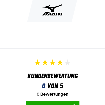
schnellere und stabilere Fußarbeit gewährleistet.
Schließlich ist
XG Rubber
das Material, das für die Laufsohle
verwendet wird. Dieses Material ist sowohl rutschfest als
auch strapazierfähig.
Bringen Sie Geschwindigkeit auf das Badmintonfeld -
kaufen Sie dieses Paar Badmintonschuhe!
Farbe: Weiß und Blau.
Kundenbewertung
0
von 5
0 Bewertungen