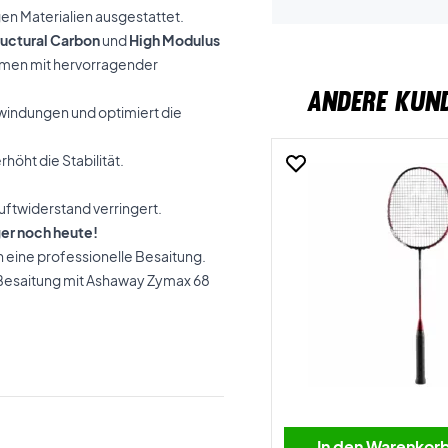
gen Materialien ausgestattet.
ructural Carbon
und
High Modulus
ahmen mit hervorragender
ANDERE KUN
rwindungen und optimiert die
öht die Stabilität.
uftwiderstand verringert.
ger noch heute!
h eine professionelle Besaitung.
 Besaitung mit Ashaway Zymax 68
In den Warenkor