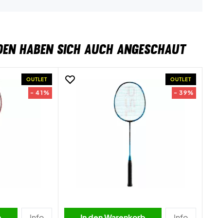
DEN HABEN SICH AUCH ANGESCHAUT
OUTLET
OUTLET
- 41%
- 39%
b
Info
In den Warenkorb
Info