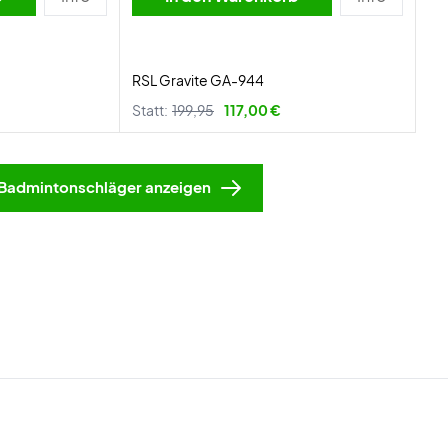
RSL Gravite GA-944
Statt:
199,95
117,00 €
Badmintonschläger anzeigen