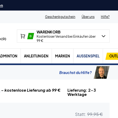
en
Geschenkgutschein
Über uns
Hilfe?
WARENKORB
0
Kostenloser Versand bei Einkäufen über
 (
0
)
99 €
ADMINTON
ANLEITUNGEN
MARKEN
AUSSENSPIEL
OUTL
Brauchst du Hilfe?
n
– kostenlose Lieferung ab 99 €
Lieferung: 2-3
Werktage
Statt:
99,95 €