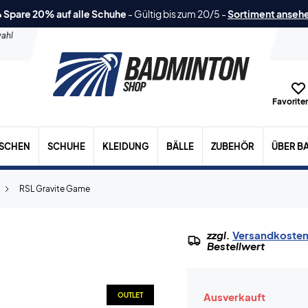
 Spare 20% auf alle Schuhe
-
Gültig bis zum 20/5
-
Sortiment anseh
ahl
Favoriten
ASCHEN
SCHUHE
KLEIDUNG
BÄLLE
ZUBEHÖR
ÜBER B
RSL Gravite Game
zzgl.
Versandkoste
Bestellwert
Ausverkauft
OUTLET