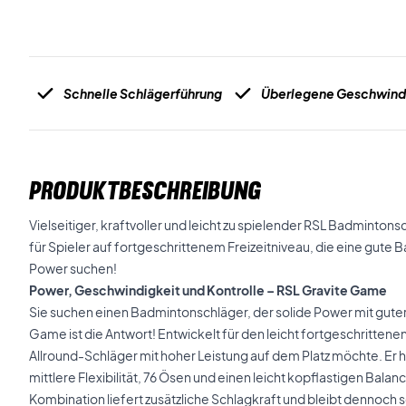
Schnelle Schlägerführung
Überlegene Geschwind
PRODUKTBESCHREIBUNG
Vielseitiger, kraftvoller und leicht zu spielender RSL Badminton
für Spieler auf fortgeschrittenem Freizeitniveau, die eine gute 
Power suchen!
Power, Geschwindigkeit und Kontrolle – RSL Gravite Game
Sie suchen einen Badmintonschläger, der solide Power mit guter
Game ist die Antwort! Entwickelt für den leicht fortgeschrittenen
Allround-Schläger mit hoher Leistung auf dem Platz möchte. Er h
mittlere Flexibilität, 76 Ösen und einen leicht kopflastigen Bal
Kombination liefert zusätzliche Schlagkraft und bleibt dennoch s