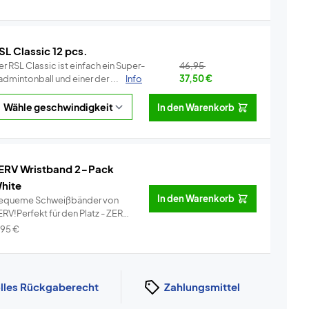
SL Classic 12 pcs.
r RSL Classic ist einfach ein Super-
46,95
dmintonball und einer der ...
Info
37,50
€
In den Warenkorb
ERV Wristband 2-Pack
hite
In den Warenkorb
equeme Schweißbänder von
RV!Perfekt für den Platz - ZERV
i...
Info
,95
€
lles Rückgaberecht
Zahlungsmittel