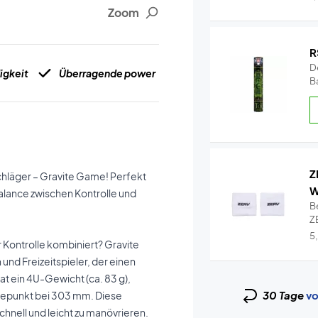
Zoom
R
De
igkeit
Überragende power
Ba
Z
schläger – Gravite Game! Perfekt
W
Balance zwischen Kontrolle und
B
ZE
Wr
5
 Kontrolle kombiniert? Gravite
 und Freizeitspieler, der einen
at ein 4U-Gewicht (ca. 83 g),
30 Tage
vo
ancepunkt bei 303 mm. Diese
chnell und leicht zu manövrieren.