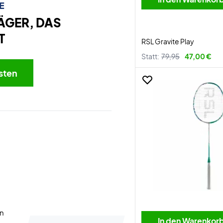
E
ÄGER, DAS
T
RSL Gravite Play
Statt:
79,95
47,00 €
sten
en
In den Warenkor