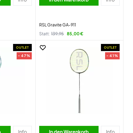
RSL Gravite GA-911
Statt:
139,95
85,00 €
OUTLET
OUTLET
- 47%
- 41%
b
Info
In den Warenkorb
Info