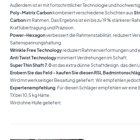
Außerdem ist er mit fortschrittlicher Technologie und hochwerti
Poly-Matrix Carbon
kombiniert verschiedene Schichten aus
St
Carbon
im Rahmen. Das Ergebnis ist ein bis zu 19 % stärkerer R
Kraftübertragung und Präzision.
Power-Hexagon
verbessert die Rahmenstabilität, reduziert Ve
Saitenspannungshaltung.
Wrinkle Free Technology
reduziert Rahmenverformungen und erh
Anti Twist Technology
minimiert Verdrehungen im Schaft.
Super Thin Shaft 7.0
ist das extra dünne Schaftdesign, das den L
Erobern Sie das Feld – kaufen Sie diesen RSL Badmintonschlä
Wird mit werkseitiger Besaitung geliefert. Wir empfehlen jedoc
Expertenempfehlung
: Für diesen Schläger empfehlen wir eine
TX bei 10,5 kg Härte.
Wird ohne Hülle geliefert.