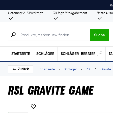

Lieferung: 2-3 Werktage
30 Tage Rückgaberecht
Beste Ausw
Suche nach Produkten, Marken usw.
Suche
STARTSEITE
SCHLÄGER
SCHLÄGER-BERATER
T
Zurück
Startseite
Schläger
RSL
Gravite
RSL Gravite Game