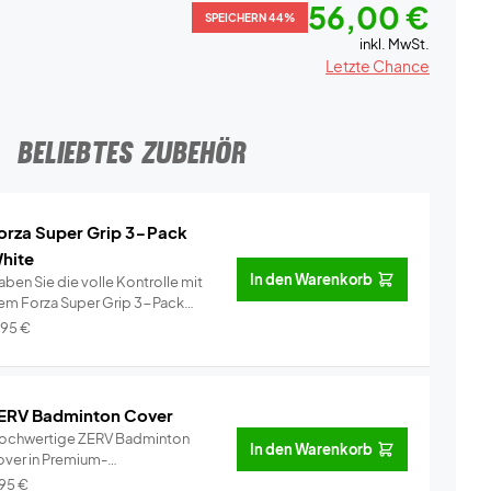
56,00 €
SPEICHERN 44%
inkl. MwSt.
Letzte Chance
BELIEBTES ZUBEHÖR
orza Super Grip 3-Pack
hite
In den Warenkorb
ben Sie die volle Kontrolle mit
em Forza Super Grip 3-Pack
ei�...
Info
,95
€
ERV Badminton Cover
ochwertige ZERV Badminton
In den Warenkorb
over in Premium-
alität!Perfekt für...
Info
,95
€