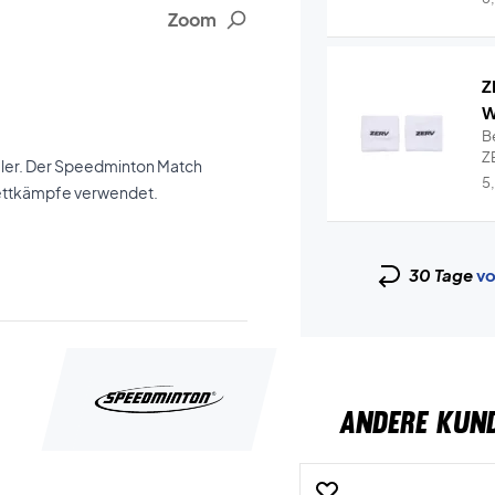
Zoom
Z
W
B
ZE
eler. Der Speedminton Match
Wr
5
 Wettkämpfe verwendet.
30 Tage
vo
ANDERE KUN