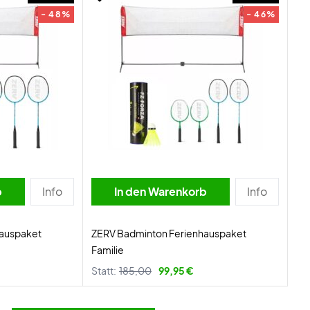
- 48%
- 46%
b
Info
In den Warenkorb
Info
hauspaket
ZERV Badminton Ferienhauspaket
Familie
Statt:
185,00
99,95 €