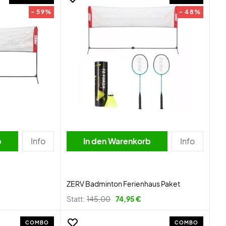
- 59%
- 48%
b
Info
In den Warenkorb
Info
ZERV Badminton Ferienhaus Paket
Statt:
145,00
74,95 €
COMBO
COMBO