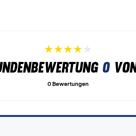
undenbewertung
0
von
0 Bewertungen