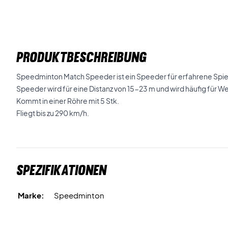
PRODUKTBESCHREIBUNG
Speedminton Match Speeder ist ein Speeder für erfahrene Spi
Speeder wird für eine Distanz von 15-23 m und wird häufig für
Kommt in einer Röhre mit 5 Stk.
Fliegt bis zu 290 km/h.
Spezifikationen
Marke:
Speedminton