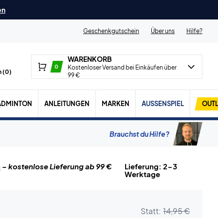
en
Geschenkgutschein
Über uns
Hilfe?
WARENKORB
0
Kostenloser Versand bei Einkäufen über
 (
0
)
99 €
ADMINTON
ANLEITUNGEN
MARKEN
AUSSENSPIEL
OUTL
Brauchst du Hilfe?
n
– kostenlose Lieferung ab 99 €
Lieferung: 2-3
Werktage
Statt:
14,95 €