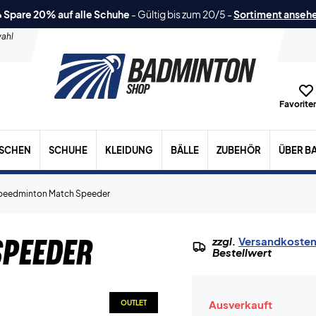
 Spare 20% auf alle Schuhe
-
Gültig bis zum 20/5
-
Sortiment anseh
ahl
Favoriten
ASCHEN
SCHUHE
KLEIDUNG
BÄLLE
ZUBEHÖR
ÜBER B
peedminton Match Speeder
peeder
zzgl.
Versandkoste
Bestellwert
Ausverkauft
OUTLET