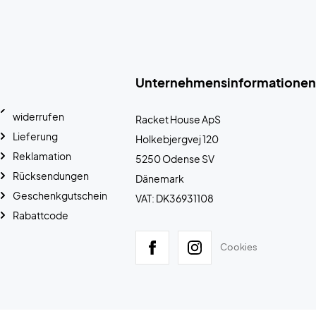
Unternehmensinformationen
widerrufen
Racket House ApS
Lieferung
Holkebjergvej 120
Reklamation
5250 Odense SV
Rücksendungen
Dänemark
Geschenkgutschein
VAT: DK36931108
Rabattcode
Cookies