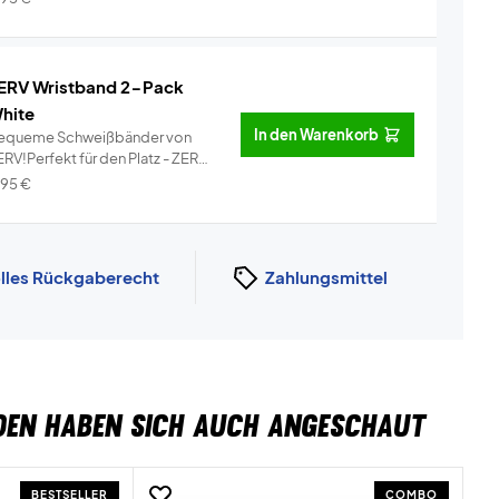
ERV Wristband 2-Pack
hite
In den Warenkorb
equeme Schweißbänder von
RV!Perfekt für den Platz - ZERV
i...
Info
,95
€
lles Rückgaberecht
Zahlungsmittel
DEN HABEN SICH AUCH ANGESCHAUT
BESTSELLER
COMBO