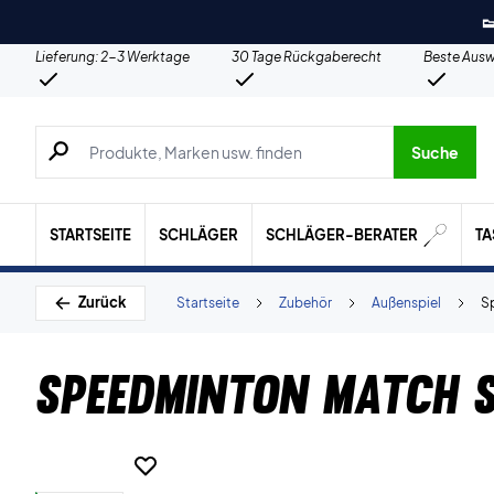

Lieferung: 2-3 Werktage
30 Tage Rückgaberecht
Beste Ausw
Suche nach Produkten, Marken usw.
Suche
STARTSEITE
SCHLÄGER
SCHLÄGER-BERATER
T
Zurück
Startseite
Zubehör
Außenspiel
S
Speedminton Match S