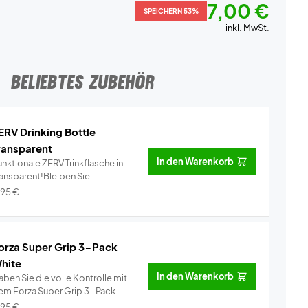
7,00 €
SPEICHERN 53%
inkl. MwSt.
BELIEBTES ZUBEHÖR
ERV Drinking Bottle
ransparent
In den Warenkorb
nktionale ZERV Trinkflasche in
ransparent!Bleiben Sie
dratisi...
Info
,95
€
orza Super Grip 3-Pack
hite
In den Warenkorb
ben Sie die volle Kontrolle mit
em Forza Super Grip 3-Pack
ei�...
Info
,95
€