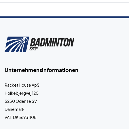
Unternehmensinformationen
Racket House ApS
Holkebjergvej 120
5250 Odense SV
Dänemark
VAT: DK36931108