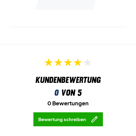
gehalten, die elegant zusammen passen. Rund um den
Schuh finden sich auch viele coole Details wie das tolle
Muster an der
Ferse. Die türkisfarbene Laufsohle ist natürlich non-
marking, also gib einfach 100 Prozent auf dem
Badmintonplatz in diesen Premium Badmintonschuhen!
Kundenbewertung
0
von 5
0 Bewertungen
Bewertung schreiben