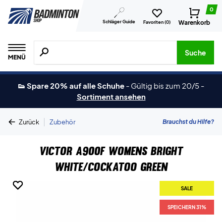
0
Schläger Guide
Warenkorb
Favoriten (
0
)
Suche nach Produkten, Marken usw.
Suche
MENÜ
👟 Spare 20% auf alle Schuhe
-
Gültig bis zum 20/5
-
Sortiment ansehen
|
Brauchst du Hilfe?
Zurück
Zubehör
Victor A900F Womens Bright
White/Cockatoo Green
SALE
SALE
SALE
SPEICHERN 31%
SPEICHERN 31%
SPEICHERN 31%