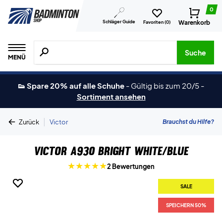
0
Schläger Guide
Warenkorb
Favoriten (
0
)
Suche nach Produkten, Marken usw.
Suche
MENÜ
👟 Spare 20% auf alle Schuhe
-
Gültig bis zum 20/5
-
Sortiment ansehen
|
Brauchst du Hilfe?
Zurück
Victor
Victor A930 Bright White/Blue
2 Bewertungen
SALE
SALE
SPEICHERN 50%
SPEICHERN 50%