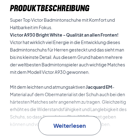
PRODUKTBESCHREIBUNG
Super Top Victor Badmintonschuhe mit Komfort und
Haltbarkeit im Fokus.
Victor A930 Bright White - Qualität an allen Fronten!
Victor hat wirklich viel Energie in die Entwicklung dieses
Badmintonschuhs für Herren gesteckt und das sieht man
bis ins kleinste Detail. Aus diesem Grund haben mehrere
der weltbesten Badmintonspieler auch wichtige Matches
mit dem Modell Victor A930 gewonnen.
Mit dem leichten und atmungsaktiven
Jacquard EM
-
Material auf dem Obermaterial ist der Schuh auch bei den
härtesten Matches sehr angenehm zu tragen. Gleichzeitig
erhöht es die Widerstandsfähigkeit und Langlebigkeit des
Schuhs, so dass Sie auf dem Platz 100 Prozent geben
können und volles Vertrauen in Ihre Schuhe haben.
Weiterlesen