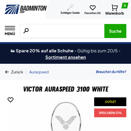
0
Schläger Guide
Warenkorb
Favoriten (
0
)
Suche nach Produkten, Marken usw.
Suche
MENÜ
👟 Spare 20% auf alle Schuhe
-
Gültig bis zum 20/5
-
Sortiment ansehen
|
Brauchst du Hilfe?
Zurück
Auraspeed
Victor Auraspeed 3100 White
OUTLET
SPEICHERN 31%