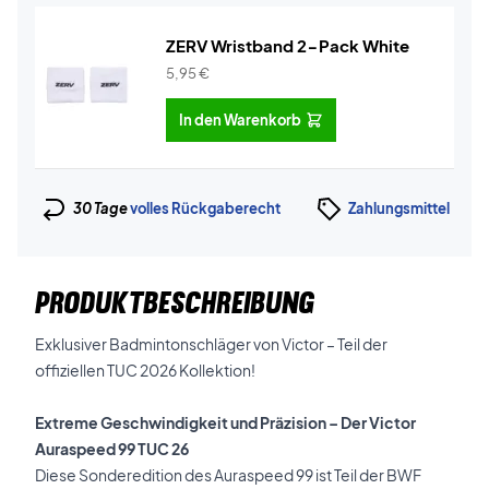
ZERV Wristband 2-Pack White
5,95
€
In den Warenkorb
30 Tage
volles Rückgaberecht
Zahlungsmittel
PRODUKTBESCHREIBUNG
Exklusiver Badmintonschläger von Victor – Teil der
offiziellen TUC 2026 Kollektion!
Extreme Geschwindigkeit und Präzision – Der Victor
Auraspeed 99 TUC 26
Diese Sonderedition des Auraspeed 99 ist Teil der BWF