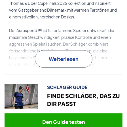
Thomas & Uber Cup Finals 2026 Kollektion und inspiriert
vom Gastgeberland Dänemark mit warmen Farbtönen und
einem stilvollen, nordischen Design.
Der Auraspeed 99 ist für erfahrene Spieler entwickelt, die
maximale Geschwindigkeit, präzise Kontrolle und einen
aggressiven Spielstil suchen. Der Schläger kombiniert
fortschrittliche Materialien und Technologien, die eine
blitzschnelle Schlägerführung, hohe Schlagkraft und ein
Weiterlesen
stabiles Gefühl bei jedem Schlag ermöglichen.
Metallic Carbon Fiber
ist sowohl im Rahmen als auch im
Schaft integriert und verbessert die Kraftübertragung
SCHLÄGER GUIDE
sowie die Schlaggeschwindigkeit.
FINDE SCHLÄGER, DAS ZU
DIR PASST
NANO AEROGEL
verstärkt den Rahmen und optimiert die
Gewichtsverteilung für bessere Stabilität und Kontrolle.
Den Guide testen
Dynamic Sword
ist das aerodynamische Rahmendesign,