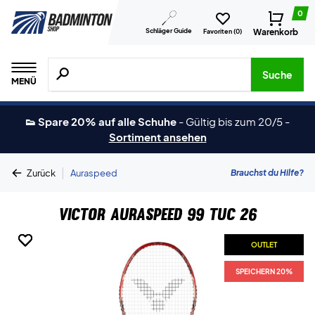
0
Schläger Guide
Warenkorb
Favoriten (
0
)
Suche nach Produkten, Marken usw.
Suche
MENÜ
👟 Spare 20% auf alle Schuhe
-
Gültig bis zum 20/5
-
Sortiment ansehen
|
Brauchst du Hilfe?
Zurück
Auraspeed
Victor Auraspeed 99 TUC 26
OUTLET
OUTLET
OUTLET
OUTLET
SPEICHERN 20%
SPEICHERN 20%
SPEICHERN 20%
SPEICHERN 20%