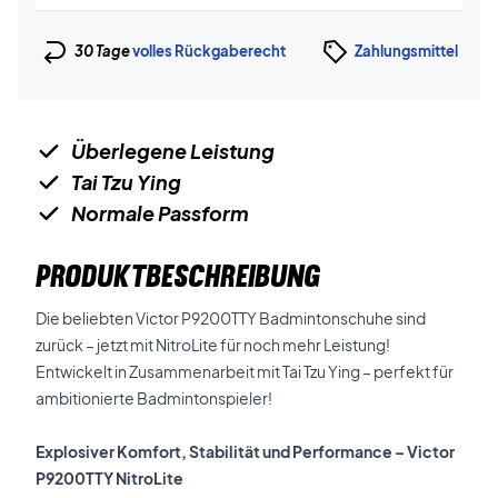
30 Tage
volles Rückgaberecht
Zahlungsmittel
Überlegene Leistung
Tai Tzu Ying
Normale Passform
PRODUKTBESCHREIBUNG
Die beliebten Victor P9200TTY Badmintonschuhe sind
zurück – jetzt mit NitroLite für noch mehr Leistung!
Entwickelt in Zusammenarbeit mit Tai Tzu Ying – perfekt für
ambitionierte Badmintonspieler!
Explosiver Komfort, Stabilität und Performance – Victor
P9200TTY NitroLite