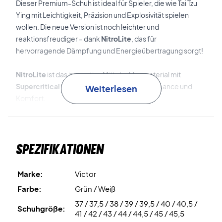
Dieser Premium-Schuh ist ideal für Spieler, die wie Tai Tzu
Ying mit Leichtigkeit, Präzision und Explosivität spielen
wollen. Die neue Version ist noch leichter und
reaktionsfreudiger – dank
NitroLite
, das für
hervorragende Dämpfung und Energieübertragung sorgt!
NitroLite
ist das innovative Mittelsohlenmaterial mit
Supercritical Nitrogen
für maximale Performance und
Weiterlesen
Komfort.
E-TPU
ist das Dämpfungsmaterial in der Ferse und sorgt für
zusätzlichen Komfort bei explosiven Bewegungen.
Spezifikationen
Neo Duplex
ist die doppellagige Struktur, die für bessere
Stabilität und Energieübertragung sorgt.
Marke:
Victor
Farbe:
Grün / Weiß
LS-S
ist ein TPU-Stabilisator, der die seitliche Stabilität
37 / 37,5 / 38 / 39 / 39,5 / 40 / 40,5 /
erhöht.
Schuhgröße:
41 / 42 / 43 / 44 / 44,5 / 45 / 45,5