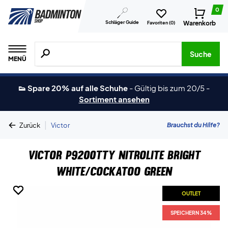
0
Schläger Guide
Warenkorb
Favoriten (
0
)
Suche nach Produkten, Marken usw.
Suche
MENÜ
👟 Spare 20% auf alle Schuhe
-
Gültig bis zum 20/5
-
Sortiment ansehen
|
Brauchst du Hilfe?
Zurück
Victor
Victor P9200TTY NitroLite Bright
White/Cockatoo Green
OUTLET
OUTLET
OUTLET
OUTLET
SPEICHERN 34%
SPEICHERN 34%
SPEICHERN 34%
SPEICHERN 34%