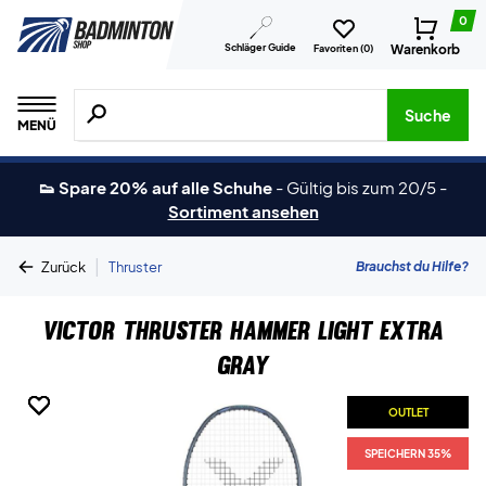
0
Schläger Guide
Warenkorb
Favoriten (
0
)
Suche nach Produkten, Marken usw.
Suche
MENÜ
👟 Spare 20% auf alle Schuhe
-
Gültig bis zum 20/5
-
Sortiment ansehen
|
Brauchst du Hilfe?
Zurück
Thruster
Victor Thruster Hammer Light Extra
Gray
OUTLET
OUTLET
OUTLET
OUTLET
SPEICHERN 35%
SPEICHERN 35%
SPEICHERN 35%
SPEICHERN 35%