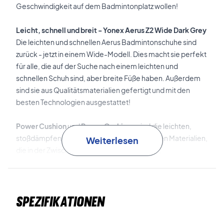
Geschwindigkeit auf dem Badmintonplatz wollen!
Leicht, schnell und breit - Yonex Aerus Z2 Wide Dark Grey
Die leichten und schnellen Aerus Badmintonschuhe sind
zurück - jetzt in einem Wide-Modell. Dies macht sie perfekt
für alle, die auf der Suche nach einem leichten und
schnellen Schuh sind, aber breite Füße haben. Außerdem
sind sie aus Qualitätsmaterialien gefertigt und mit den
besten Technologien ausgestattet!
Power Cushion
und
Power Cushion+
sind die leichten,
stoßdämpfenden und energie-rückführenden Materialien,
Weiterlesen
die in der Zwischensohle verwendet werden.
Double Raschel Mesh
ist das ultraleichte und
atmungsaktive Mesh, das für das Obermaterial verwendet
Spezifikationen
wird. Dies sorgt für ein leichtes und atmungsaktives
Obermaterial.