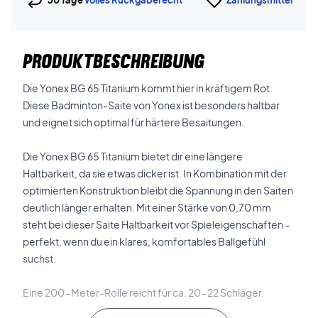
PRODUKTBESCHREIBUNG
Die Yonex BG 65 Titanium kommt hier in kräftigem Rot.
Diese Badminton-Saite von Yonex ist besonders haltbar
und eignet sich optimal für härtere Besaitungen.
Die Yonex BG 65 Titanium bietet dir eine längere
Haltbarkeit, da sie etwas dicker ist. In Kombination mit der
optimierten Konstruktion bleibt die Spannung in den Saiten
deutlich länger erhalten. Mit einer Stärke von 0,70 mm
steht bei dieser Saite Haltbarkeit vor Spieleigenschaften –
perfekt, wenn du ein klares, komfortables Ballgefühl
suchst.
Eine 200-Meter-Rolle reicht für ca. 20-22 Schläger.