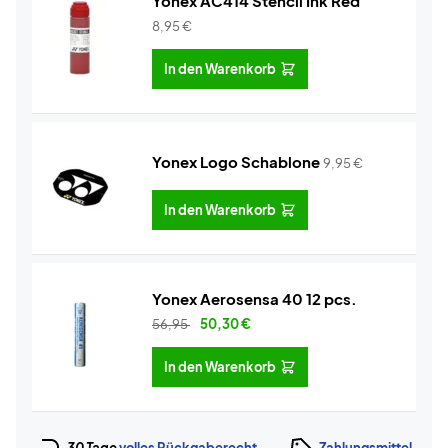
Yonex AC414 Stencil Ink Red
8,95
€
In den Warenkorb
Yonex Logo Schablone
9,95
€
In den Warenkorb
Yonex Aerosensa 40 12 pcs.
56,95
50,30
€
In den Warenkorb
30 Tage
volles Rückgaberecht
Zahlungsmittel