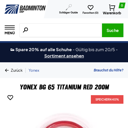
0
Schläger Guide
Warenkorb
Favoriten (
0
)
Suche nach Produkten, Marken usw.
Suche
MENÜ
👟 Spare 20% auf alle Schuhe
-
Gültig bis zum 20/5
-
Sortiment ansehen
|
Brauchst du Hilfe?
Zurück
Yonex
Yonex BG 65 Titanium Red 200m
SPEICHERN 40%