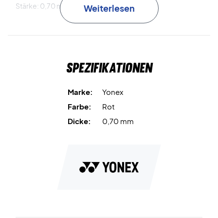
Stärke: 0,70 mm
Weiterlesen
Yonex Saitenschema:
Repulsion Power (Schlagkraft): 7/10
Durability (Haltbarkeit): 7/10
Spezifikationen
Hitting Sound (Trefferklang): 7/10
Shock Absorption (Stoßabsorption): 6/10
Control (Kontrolle): 6/10
Marke:
Yonex
Farbe:
Rot
Dicke:
0,70 mm