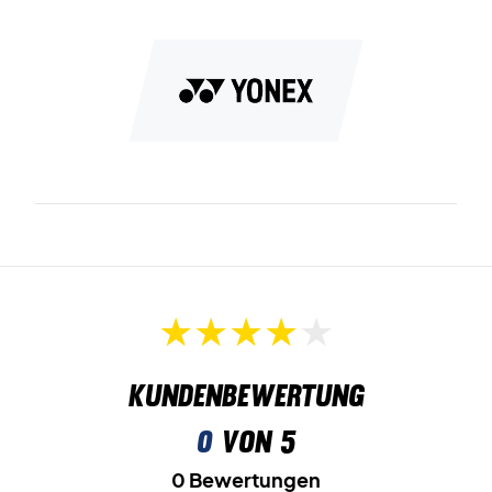
Radial Blade Sole
ist das einzigartige Sohlenmuster, das für
optimalen Halt und Rutschfestigkeit auf dem Platz sorgt.
Round Sole
ist die abgerundete Sohle, die die besten
Voraussetzungen für schnelle und effiziente Fußarbeit
bietet.
Erleben Sie die Geschwindigkeit - Kaufen Sie dieses Paar
Yonex Badmintonschuhe!
Farbe: Schwarz und Orange.
Kundenbewertung
0
von 5
0 Bewertungen