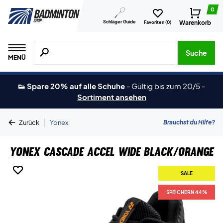
0
Schläger Guide
Warenkorb
Favoriten (
0
)
Suche nach Produkten, Marken usw.
Suche
MENÜ
👟 Spare 20% auf alle Schuhe
-
Gültig bis zum 20/5
-
Sortiment ansehen
|
Brauchst du Hilfe?
Zurück
Yonex
Yonex Cascade Accel Wide Black/Orange
SALE
SALE
SPEICHERN 44%
SPEICHERN 44%