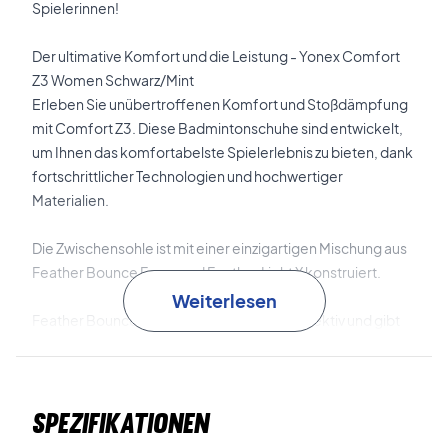
Spielerinnen!
Der ultimative Komfort und die Leistung - Yonex Comfort
Z3 Women Schwarz/Mint
Erleben Sie unübertroffenen Komfort und Stoßdämpfung
mit Comfort Z3. Diese Badmintonschuhe sind entwickelt,
um Ihnen das komfortabelste Spielerlebnis zu bieten, dank
fortschrittlicher Technologien und hochwertiger
Materialien.
Die Zwischensohle ist mit einer einzigartigen Mischung aus
Feather Bounce Foam und Feather Light X konstruiert.
Weiterlesen
Feather Bounce Foam absorbiert Stöße effektiv und gibt
Ihnen extra federnde Energie bei jedem Schritt, während
Feather Light X das Gewicht niedrig hält und ein leichtes und
geschmeidiges Gefühl vermittelt.
Spezifikationen
Mit der Power Cushion+ Technologie in der Ferse und im