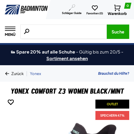
0
Schläger Guide
Warenkorb
Favoriten (
0
)
Suche nach Produkten, Marken usw.
Suche
MENÜ
👟 Spare 20% auf alle Schuhe
-
Gültig bis zum 20/5
-
Sortiment ansehen
|
Brauchst du Hilfe?
Zurück
Yonex
Yonex Comfort Z3 Women Black/Mint
OUTLET
OUTLET
OUTLET
OUTLET
OUTLET
OUTLET
SPEICHERN 47%
SPEICHERN 47%
SPEICHERN 47%
SPEICHERN 47%
SPEICHERN 47%
SPEICHERN 47%