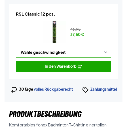
RSL Classic 12 pcs.
46,95
37,50
€
In den Warenkorb
30 Tage
volles Rückgaberecht
Zahlungsmittel
PRODUKTBESCHREIBUNG
Komfortables Yonex Badminton T-Shirt in einer tollen