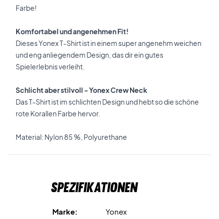
Farbe!
Komfortabel und angenehmen Fit!
Dieses Yonex T-Shirt ist in einem super angenehm weichen
und eng anliegendem Design, das dir ein gutes
Spielerlebnis verleiht.
Schlicht aber stilvoll - Yonex Crew Neck
Das T-Shirt ist im schlichten Design und hebt so die schöne
rote Korallen Farbe hervor.
Material: Nylon 85 %, Polyurethane
Spezifikationen
Marke:
Yonex