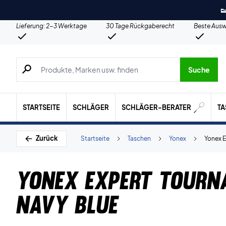

Lieferung: 2-3 Werktage
30 Tage Rückgaberecht
Beste Ausw
Suche nach Produkten, Marken usw.
Suche
STARTSEITE
SCHLÄGER
SCHLÄGER-BERATER
T
Zurück
Startseite
Taschen
Yonex
Yonex E
Yonex Expert Tourn
Navy Blue