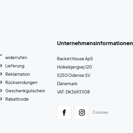
Unternehmensinformationen
widerrufen
Racket House ApS
Lieferung
Holkebjergvej 120
Reklamation
5250 Odense SV
Rücksendungen
Dänemark
Geschenkgutschein
VAT: DK36931108
Rabattcode
Cookies