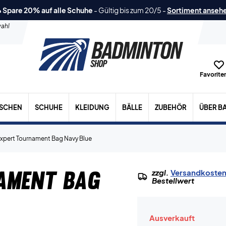
 Spare 20% auf alle Schuhe
-
Gültig bis zum 20/5
-
Sortiment anseh
ahl
Favoriten
ASCHEN
SCHUHE
KLEIDUNG
BÄLLE
ZUBEHÖR
ÜBER B
xpert Tournament Bag Navy Blue
ament Bag
zzgl.
Versandkoste
Bestellwert
Ausverkauft