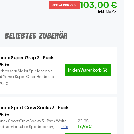
103,00 €
SPEICHERN 29%
inkl. MwSt.
BELIEBTES ZUBEHÖR
onex Super Grap 3-Pack
hite
In den Warenkorb
rbessern Sie Ihr Spielerlebnis
it Yonex Super Grap.Bestseller
..
Info
,95
€
onex Sport Crew Socks 3-Pack
hite
onex Sport Crew Socks 3-Pack White
22,95
ind komfortable Sportsocken, ...
Info
18,95
€