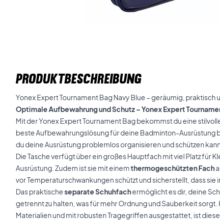
PRODUKTBESCHREIBUNG
Yonex Expert Tournament Bag Navy Blue – geräumig, praktisch und
Optimale Aufbewahrung und Schutz – Yonex Expert Tourname
Mit der Yonex Expert Tournament Bag bekommst du eine stilvolle
beste Aufbewahrungslösung für deine Badminton-Ausrüstung bie
du deine Ausrüstung problemlos organisieren und schützen kanns
Die Tasche verfügt über ein großes Hauptfach mit viel Platz für K
Ausrüstung. Zudem ist sie mit einem
thermogeschützten Fach
a
vor Temperaturschwankungen schützt und sicherstellt, dass sie 
Das praktische
separate Schuhfach
ermöglicht es dir, deine Sc
getrennt zu halten, was für mehr Ordnung und Sauberkeit sorgt. 
Materialien und mit robusten Tragegriffen ausgestattet, ist diese