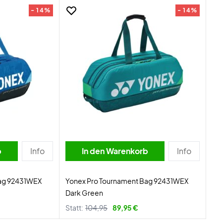
- 14%
- 14%
b
Info
In den Warenkorb
Info
Bag 92431WEX
Yonex Pro Tournament Bag 92431WEX
Dark Green
Statt:
104,95
89,95 €