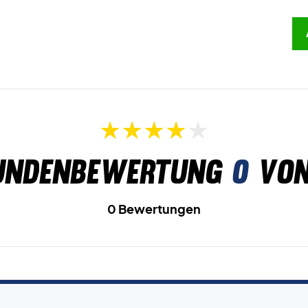
undenbewertung
0
von
0 Bewertungen