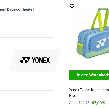
ament Bag noch heute!
In den Warenkor
Yonex Expert Tourname
Blue
Statt:
144,95
87,00 €