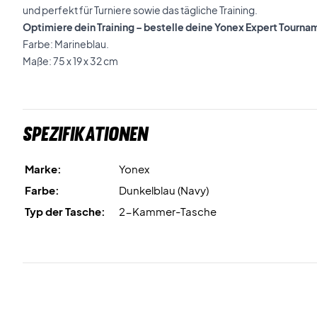
und perfekt für Turniere sowie das tägliche Training.
Optimiere dein Training – bestelle deine Yonex Expert Tourn
Farbe: Marineblau.
Maße: 75 x 19 x 32 cm
Spezifikationen
Marke:
Yonex
Farbe:
Dunkelblau (Navy)
Typ der Tasche:
2-Kammer-Tasche