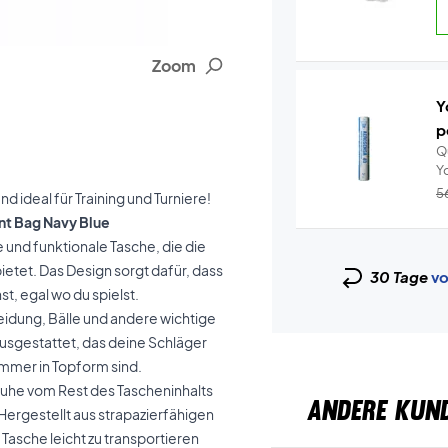
Zoom
Y
p
Q
5
 ideal für Training und Turniere!
nt Bag Navy Blue
 und funktionale Tasche, die die
tet. Das Design sorgt dafür, dass
30 Tage
vo
t, egal wo du spielst.
leidung, Bälle und andere wichtige
usgestattet, das deine Schläger
immer in Topform sind.
huhe vom Rest des Tascheninhalts
ANDERE KUN
Hergestellt aus strapazierfähigen
 Tasche leicht zu transportieren