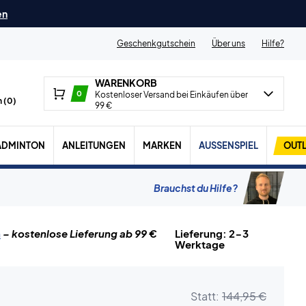
en
Geschenkgutschein
Über uns
Hilfe?
WARENKORB
0
Kostenloser Versand bei Einkäufen über
 (
0
)
99 €
ADMINTON
ANLEITUNGEN
MARKEN
AUSSENSPIEL
OUTL
Brauchst du Hilfe?
n
– kostenlose Lieferung ab 99 €
Lieferung: 2-3
Werktage
Statt:
144,95 €