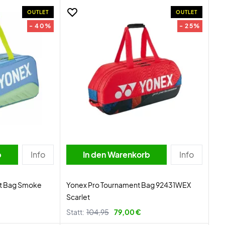
OUTLET
OUTLET
- 40%
- 25%
b
Info
In den Warenkorb
Info
nt Bag Smoke
Yonex Pro Tournament Bag 92431WEX
Scarlet
Statt:
104,95
79,00 €