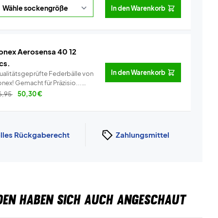
In den Warenkorb
onex Aerosensa 40 12
cs.
In den Warenkorb
ualitätsgeprüfte Federbälle von
Yonex! Gemacht für Präzisio...
Info
6,95
50,30
€
lles Rückgaberecht
Zahlungsmittel
DEN HABEN SICH AUCH ANGESCHAUT