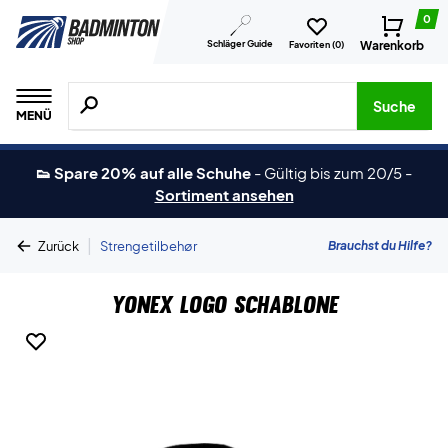
0
Schläger Guide
Warenkorb
Favoriten (
0
)
Suche nach Produkten, Marken usw.
Suche
MENÜ
👟 Spare 20% auf alle Schuhe
-
Gültig bis zum 20/5
-
Sortiment ansehen
|
Brauchst du Hilfe?
Zurück
Strengetilbehør
Yonex Logo Schablone