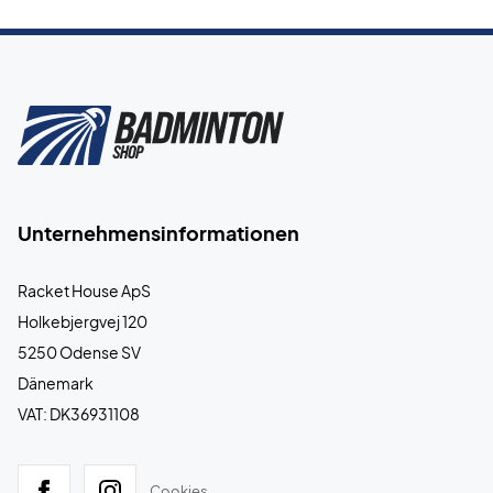
Unternehmensinformationen
Racket House ApS
Holkebjergvej 120
5250 Odense SV
Dänemark
VAT: DK36931108
Cookies