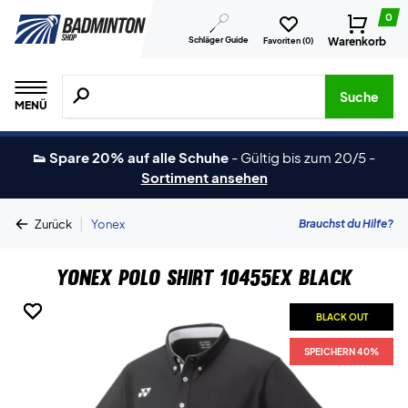
0
Schläger Guide
Warenkorb
Favoriten (
0
)
Suche nach Produkten, Marken usw.
Suche
MENÜ
👟 Spare 20% auf alle Schuhe
-
Gültig bis zum 20/5
-
Sortiment ansehen
|
Brauchst du Hilfe?
Zurück
Yonex
Yonex Polo Shirt 10455EX Black
BLACK OUT
BLACK OUT
BLACK OUT
BLACK OUT
SPEICHERN 40%
SPEICHERN 40%
SPEICHERN 40%
SPEICHERN 40%