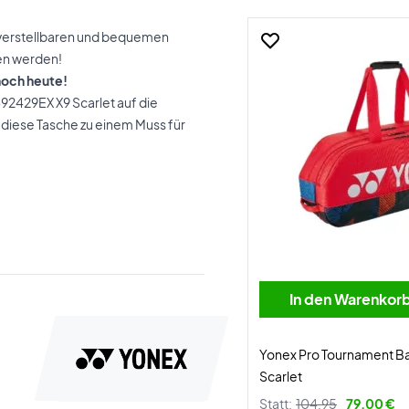
 verstellbaren und bequemen
en werden!
 noch heute!
492429EX X9 Scarlet auf die
t diese Tasche zu einem Muss für
In den Warenkor
Yonex Pro Tournament 
Scarlet
Statt:
104,95
79,00 €