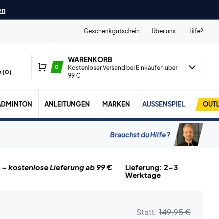
en
Geschenkgutschein
Über uns
Hilfe?
WARENKORB
0
Kostenloser Versand bei Einkäufen über
 (
0
)
99 €
ADMINTON
ANLEITUNGEN
MARKEN
AUSSENSPIEL
OUTL
Brauchst du Hilfe?
n
– kostenlose Lieferung ab 99 €
Lieferung: 2-3
Werktage
Statt:
149,95 €