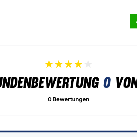
undenbewertung
0
von
0 Bewertungen