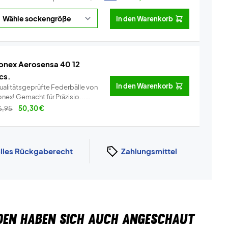
In den Warenkorb
onex Aerosensa 40 12
cs.
In den Warenkorb
ualitätsgeprüfte Federbälle von
Yonex! Gemacht für Präzisio...
Info
6,95
50,30
€
lles Rückgaberecht
Zahlungsmittel
DEN HABEN SICH AUCH ANGESCHAUT