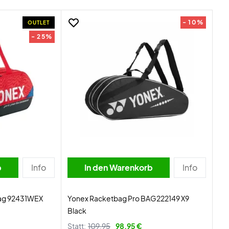
- 10%
OUTLET
- 25%
b
Info
In den Warenkorb
Info
Bag 92431WEX
Yonex Racketbag Pro BAG222149 X9
Black
Statt:
109,95
98,95 €