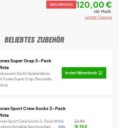
120,00 €
SPEICHERN 20%
inkl. MwSt.
Letzte Chance
BELIEBTES ZUBEHÖR
onex Super Grap 3-Pack
hite
In den Warenkorb
rbessern Sie Ihr Spielerlebnis
it Yonex Super Grap.Bestseller
..
Info
,95
€
onex Sport Crew Socks 3-Pack
hite
onex Sport Crew Socks 3-Pack White
22,95
ind komfortable Sportsocken, ...
Info
18,95
€