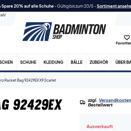
 Spare 20% auf alle Schuhe
-
Gültig bis zum 20/5
-
Sortiment anseh
ahl
Favoriten
ASCHEN
SCHUHE
KLEIDUNG
BÄLLE
ZUBEHÖR
ÜBER B
ro Racket Bag 92429EX X9 Scarlet
ag 92429EX
zzgl.
Versandkoste
Bestellwert
Ausverkauft