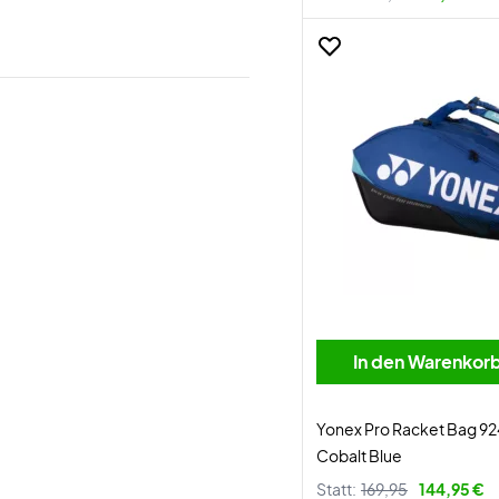
In den Warenkor
Yonex Pro Racket Bag 92
Cobalt Blue
Statt:
169,95
144,95 €