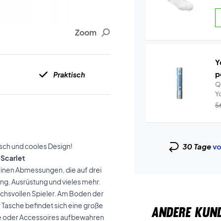
Zoom
Y
p
Praktisch
Q
5
sch und cooles Design!
30 Tage
vo
 Scarlet
seinen Abmessungen, die auf drei
ung, Ausrüstung und vieles mehr.
pruchsvollen Spieler. Am Boden der
r Tasche befindet sich eine große
ANDERE KUN
de oder Accessoires aufbewahren