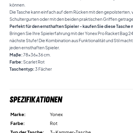
können.
Die Tasche kann einfach auf dem Rücken mit den gepolsterten,
Schultergurten oder mit den beiden praktischen Griffen getrag
Perfekt für den ernsthaften Spieler - kaufen Sie diese Tasche
Bringen Sie Ihre Spielerfahrung mit der Yonex Pro Racket Bag 2
nächste Stufe! Die Kombination aus Funktionalität und Stil mach
jeden ernsthaften Spieler.
Maße:
78x36x36 cm.
Farbe:
Scarlet Rot
Taschentyp:
3 Fächer
Spezifikationen
Marke:
Yonex
Farbe:
Rot
Typ der Tasche:
3-Kammer-Tasche