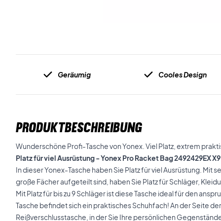
Geräumig
Cooles Design
PRODUKTBESCHREIBUNG
Wunderschöne Profi-Tasche von Yonex. Viel Platz, extrem prakti
Platz für viel Ausrüstung - Yonex Pro Racket Bag 2492429EX X9
In dieser Yonex-Tasche haben Sie Platz für viel Ausrüstung. Mit 
große Fächer aufgeteilt sind, haben Sie Platz für Schläger, Kleid
Mit Platz für bis zu 9 Schläger ist diese Tasche ideal für den ans
Tasche befindet sich ein praktisches Schuhfach! An der Seite de
Reißverschlusstasche, in der Sie Ihre persönlichen Gegenstän