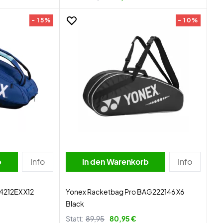
- 15%
- 10%
b
Info
In den Warenkorb
Info
4212EX X12
Yonex Racketbag Pro BAG222146 X6
Black
Statt:
89,95
80,95 €