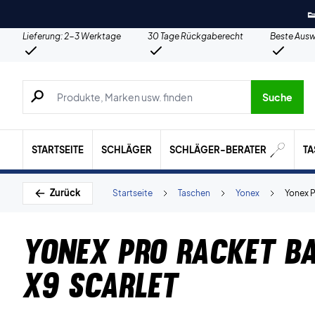

Lieferung: 2-3 Werktage
30 Tage Rückgaberecht
Beste Ausw
Suche nach Produkten, Marken usw.
Suche
STARTSEITE
SCHLÄGER
SCHLÄGER-BERATER
T
Zurück
Startseite
Taschen
Yonex
Yonex P
Yonex Pro Racket B
X9 Scarlet