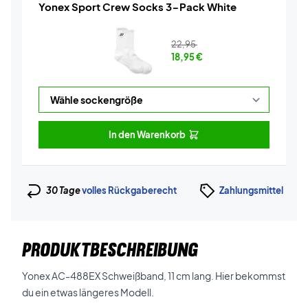
Yonex Sport Crew Socks 3-Pack White
22,95
18,95
€
In den Warenkorb
30 Tage
volles Rückgaberecht
Zahlungsmittel
PRODUKTBESCHREIBUNG
Yonex AC-488EX Schweißband, 11 cm lang. Hier bekommst
du ein etwas längeres Modell.