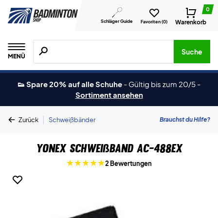
0
Schläger Guide
Warenkorb
Favoriten (
0
)
Suche nach Produkten, Marken usw.
Suche
MENÜ
👟 Spare 20% auf alle Schuhe
-
Gültig bis zum 20/5
-
Sortiment ansehen
|
Brauchst du Hilfe?
Zurück
Schweißbänder
Yonex Schweißband AC-488EX
2 Bewertungen