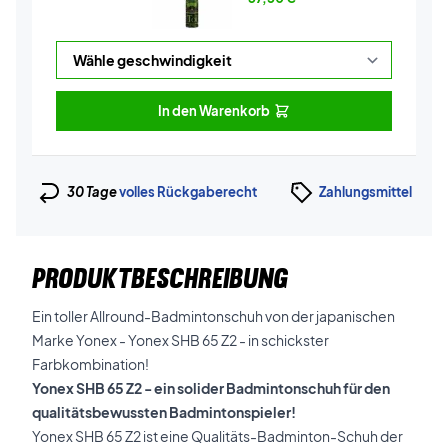
In den Warenkorb
30 Tage
volles Rückgaberecht
Zahlungsmittel
PRODUKTBESCHREIBUNG
Ein toller Allround-Badmintonschuh von der japanischen
Marke Yonex - Yonex SHB 65 Z2 - in schickster
Farbkombination!
Yonex SHB 65 Z2 - ein solider Badmintonschuh für den
qualitätsbewussten Badmintonspieler!
Yonex SHB 65 Z2 ist eine Qualitäts-Badminton-Schuh der