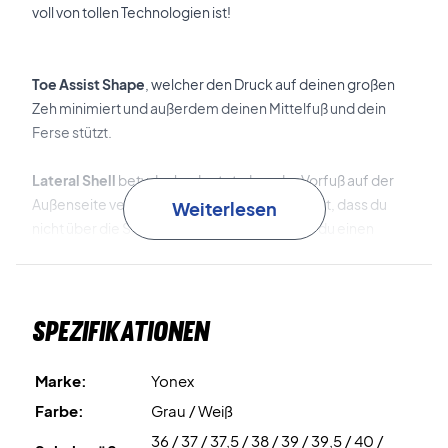
voll von tollen Technologien ist!
Toe Assist Shape
, welcher den Druck auf deinen großen
Zeh minimiert und außerdem deinen Mittelfuß und dein
Ferse stützt.
Lateral Shell
betyder bedeutet, dass der Vorfuß auf der
Außenseite verstärkt ist, wodurch gesichert ist, dass du
Weiterlesen
nicht über die Sohle hinweg rutschst, sobald du einen
schnellen Schritt zur Seite machst.
Syncro-Fit Insole
sorgt für einen besseren Kontakt
Spezifikationen
zwischen deinem Fuß und der Sohle und beugt somit einem
Verlust an Energie und Power vor.
Marke:
Yonex
Power Cushion +
gibt dir eine beispiellose
Farbe:
Grau / Weiß
Stoßabsorbierung und Unterstätzung.
36 / 37 / 37,5 / 38 / 39 / 39,5 / 40 /