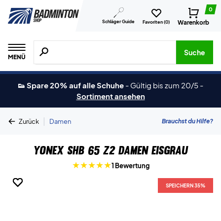
0
Schläger Guide
Warenkorb
Favoriten (
0
)
Suche nach Produkten, Marken usw.
Suche
MENÜ
👟 Spare 20% auf alle Schuhe
-
Gültig bis zum 20/5
-
Sortiment ansehen
|
Brauchst du Hilfe?
Zurück
Damen
Yonex SHB 65 Z2 Damen Eisgrau
1 Bewertung
SPEICHERN 35%
SPEICHERN 35%
SPEICHERN 35%
SPEICHERN 35%
SPEICHERN 35%