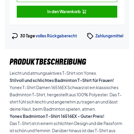
In den Warenkorb
30 Tage
volles Rückgaberecht
Zahlungsmittel
PRODUKTBESCHREIBUNG
Leicht und atmungsaktives T-Shirt von Yonex.
Stilvoll und schlichtes Badminton T-Shirt für Frauen!
Yonex T-Shirt Damen 16516EX Schwarz ist ein klassisches
Badminton T-Shirt, hergestellt aus 100% Polyester. Das T-
shirt fühl sich leicht und angenehm zu tragen an und lässt
deine Haut, beim Badminton spielen, atmen.
Yonex Badminton T-Shirt 16516EX - Guter Preis!
Das T-Shirt ist in einem schlichten Design und die Passform
ist schön und feminin. Darüber hinaus ist das T-Shirt aus