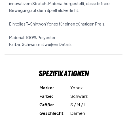
innovativem Stretch-Material hergestellt, dass dir freie
Bewegung auf dem Spielfeld verleiht.
Ein tolles T-Shirt von Yonex für einen günstigen Preis.
Material: 100% Polyester
Farbe: Schwarz mit weißen Details
Spezifikationen
Marke:
Yonex
Farbe:
Schwarz
Größe:
S / M / L
Geschlecht:
Damen