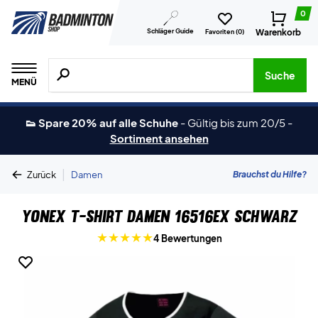
0
Schläger Guide
Warenkorb
Favoriten (
0
)
Suche nach Produkten, Marken usw.
Suche
MENÜ
👟 Spare 20% auf alle Schuhe
-
Gültig bis zum 20/5
-
Sortiment ansehen
|
Brauchst du Hilfe?
Zurück
Damen
Yonex T-Shirt Damen 16516EX Schwarz
4 Bewertungen